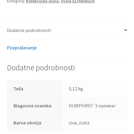
Kategoriji:
Korekcijska očala
,
Očala Eschenbach
Dodatne podrobnosti
Povpraševanje
Dodatne podrobnosti
Teža
0,12 kg
Blagovna znamka
HUMPHREY´S eyewear
Barva okvirja
siva, zlata