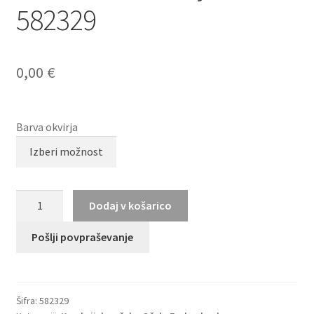
582329
0,00
€
Barva okvirja
HUMPHREY
Dodaj v košarico
´S
eyewear
Pošlji povpraševanje
582329
količina
Šifra:
582329