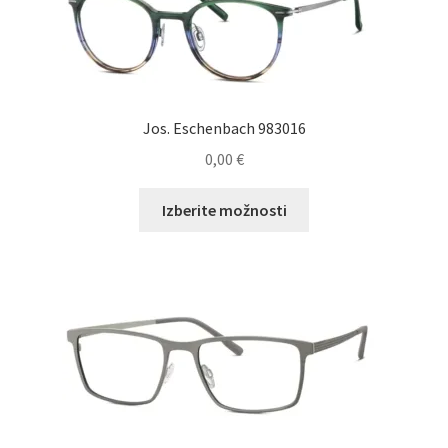
Jos. Eschenbach 983016
0,00
€
Ta
Izberite možnosti
izdelek
ima
več
različic.
Možnosti
lahko
izberete
na
strani