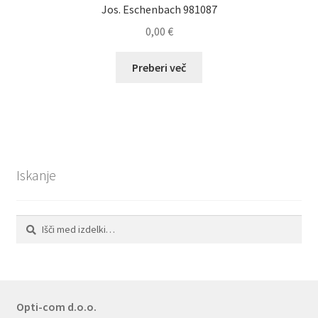
izdelka
Jos. Eschenbach 981087
0,00
€
Preberi več
Iskanje
Išči:
Iskanje
Opti-com d.o.o.