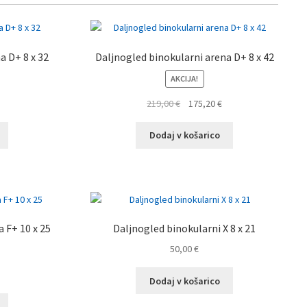
a D+ 8 x 32
Daljnogled binokularni arena D+ 8 x 42
AKCIJA!
Trenutna
Izvirna
Trenutna
219,00
€
175,20
€
cena
cena
cena
e:
je
je:
Dodaj v košarico
59,20 €.
bila:
175,20 €.
219,00 €.
 F+ 10 x 25
Daljnogled binokularni X 8 x 21
50,00
€
Trenutna
Dodaj v košarico
cena
e: