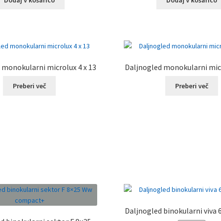
bila:
119,19 €.
bila:
1
149,00 €.
159,00 €.
 monokularni microlux 4 x 13
Daljnogled monokularni micr
Preberi več
Preberi več
Daljnogled binokularni viva 6