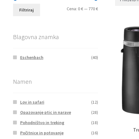
Min
Max
Cena:
0 €
—
770 €
Filtriraj
cena
cena
Blagovna znamka
Eschenbach
(40)
Namen
Lov in safari
(12)
Opazovanje ptic in narave
(28)
Pohodništvo in treking
(18)
Tr
Počitnice in potovanje
(16)