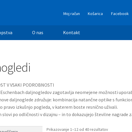
Moj račun
Košarica
Facebook
opstva
O nas
Kontakt
nogledi
ST V VSAKI PODROBNOSTI
r Eschenbach daljnogledov zagotavlja neomejene možnosti uporabe
ove daljnoglede združuje: kombinacija natančne optike s funkcion
o pravo izkušnjo pogleda, v katerem boste resnično uživali.
slovi po odličnosti v dizajnu – in to dokazujejo številne nagrade za 
Prikazovanje 1–12 od 40 rezultatov