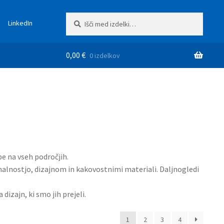
Išči:
Iskanje
LinkedIn
0,00
€
0 izdelkov
 na vseh področjih.
alnostjo, dizajnom in kakovostnimi materiali. Daljnogledi
dizajn, ki smo jih prejeli.
1
2
3
4