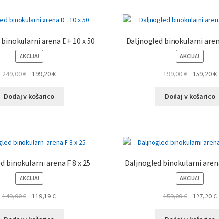
 binokularni arena D+ 10 x 50
Daljnogled binokularni aren
AKCIJA!
AKCIJA!
Izvirna
Trenutna
Izvirna
249,00
€
199,20
€
199,00
€
159,20
€
cena
cena
cena
je
je:
je
j
Dodaj v košarico
Dodaj v košarico
bila:
199,20 €.
bila:
1
249,00 €.
199,00 €.
d binokularni arena F 8 x 25
Daljnogled binokularni arena
AKCIJA!
AKCIJA!
Izvirna
Trenutna
Izvirna
149,00
€
119,19
€
159,00
€
127,20
€
cena
cena
cena
je
je:
je
j
Dodaj v košarico
Dodaj v košarico