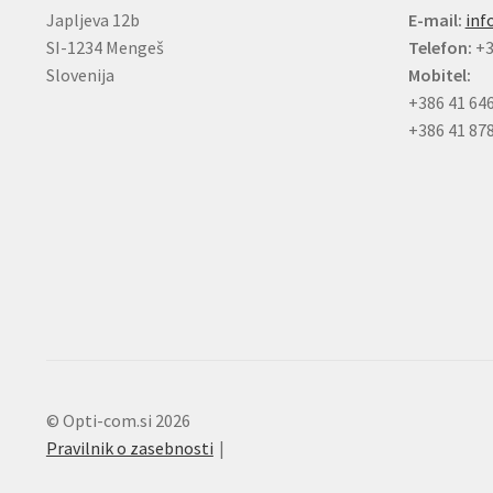
Japljeva 12b
E-mail:
inf
SI-1234 Mengeš
Telefon:
+3
Slovenija
Mobitel:
+386 41 64
+386 41 87
© Opti-com.si 2026
Pravilnik o zasebnosti