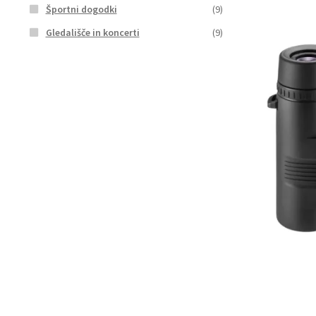
Športni dogodki
(9)
Gledališče in koncerti
(9)