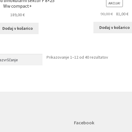
d binokularni sektor F 8×25
AKCIJA!
Ww compact+
Izvirna
T
90,00
€
81,00
€
189,00
€
cena
c
je
je
Dodaj v košarico
Dodaj v košarico
bila:
81
90,00 €.
Prikazovanje 1–12 od 40 rezultatov
Facebook