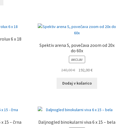
27,20 €.
olux 6 x 18
Spektiv arena S, povečava zoom od 20x
do 60x
AKCIJA!
Izvirna
Trenutna
240,00
€
192,00
€
cena
cena
je
je:
Dodaj v košarico
bila:
192,00 €.
240,00 €.
 x 15 – črna
Daljnogled binokularni viva 6 x 15 – bela