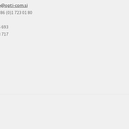
o@opti-com.si
86 (0)1 723 01 80
6 693
8 717