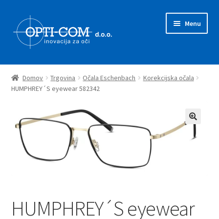
Skip
Skip
Menu
to
to
navigation
content
Expand
Prodajni program
child
Domov
Trgovina
Očala Eschenbach
Korekcijska očala
menu
Expand
HUMPHREY´S eyewear 582342
Novice
child
menu
Zastopstva
O nas
Kontakt
HUMPHREY´S eyewear