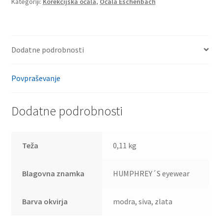
Kategoriji:
Korekcijska očala
,
Očala Eschenbach
Dodatne podrobnosti
Povpraševanje
Dodatne podrobnosti
Teža
0,11 kg
Blagovna znamka
HUMPHREY´S eyewear
Barva okvirja
modra, siva, zlata