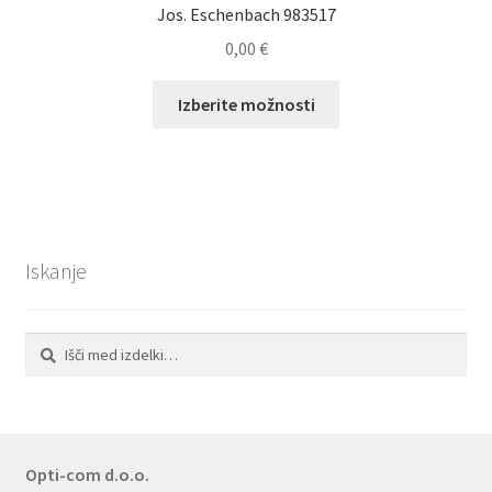
Jos. Eschenbach 983517
0,00
€
Ta
Izberite možnosti
izdelek
ima
več
različic.
Možnosti
lahko
Iskanje
izberete
na
strani
Išči:
Iskanje
izdelka
Opti-com d.o.o.