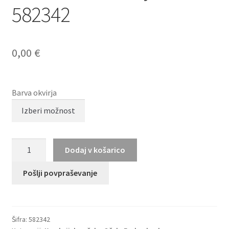
582342
0,00
€
Barva okvirja
HUMPHREY
Dodaj v košarico
´S
eyewear
Pošlji povpraševanje
582342
količina
Šifra:
582342