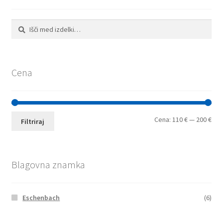
Išči:
Iskanje
Cena
Min
Max
Cena:
110 €
—
200 €
Filtriraj
cen
cen
Blagovna znamka
Eschenbach
(6)