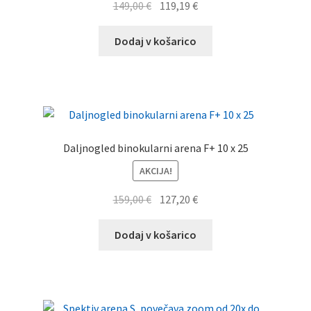
Izvirna
Trenutna
149,00
€
119,19
€
cena
cena
je
je:
Dodaj v košarico
bila:
119,19 €.
149,00 €.
Daljnogled binokularni arena F+ 10 x 25
AKCIJA!
Izvirna
Trenutna
159,00
€
127,20
€
cena
cena
je
je:
Dodaj v košarico
bila:
127,20 €.
159,00 €.