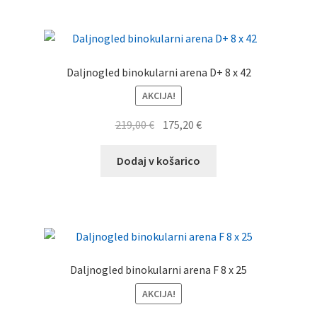
menu
Zastopstva
O nas
Daljnogled binokularni arena D+ 8 x 42
Kontakt
AKCIJA!
Izvirna
Trenutna
219,00
€
175,20
€
cena
cena
je
je:
Dodaj v košarico
bila:
175,20 €.
219,00 €.
Daljnogled binokularni arena F 8 x 25
AKCIJA!