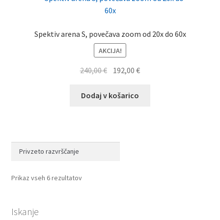
Spektiv arena S, povečava zoom od 20x do 60x
AKCIJA!
Izvirna
Trenutna
240,00
€
192,00
€
cena
cena
je
je:
Dodaj v košarico
bila:
192,00 €.
240,00 €.
Prikaz vseh 6 rezultatov
Iskanje