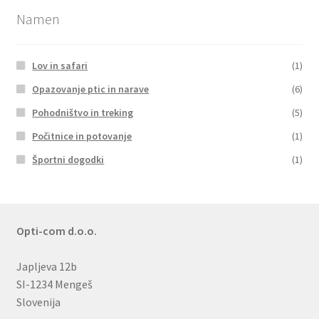
Namen
Lov in safari
(1)
Opazovanje ptic in narave
(6)
Pohodništvo in treking
(5)
Počitnice in potovanje
(1)
Športni dogodki
(1)
Opti-com d.o.o.
Japljeva 12b
SI-1234 Mengeš
Slovenija