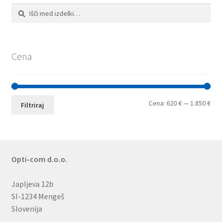
Išči:
Iskanje
Cena
Min
Max
Cena:
620 €
—
1.850 €
Filtriraj
cen
cen
Opti-com d.o.o.
Japljeva 12b
SI-1234 Mengeš
Slovenija