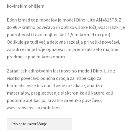
Univerzalni
kovinskim ohišjem.
Velika delovna razdalja
Eden izmed top modelov je model Dino-Lite AM4515T8. Z
do 900-kratno povečavo in optiko visoke ločljivosti razkrije
Velika povečava
podrobnosti tako majhne kot 1,5 mikrometra (µm).
Odlikuje ga tudi večja delovna razdalja pri veliki povečavi,
Visoka hitrost
zaradi česar je lažje opazovati in premikati zelo majhne
predmete pod mikroskopom.
Prenosni – brezžični
Zaradi teh edinstvenih lastnosti so modeli Dino-Lite z
Expand
visoko povečavo odlična orodja za inšpekcijo za
Dodatki
child
biomedicinske in znanstvene raziskave, analizo
menu
Expand
materialov, pregledovanje elektronike ali katero koli
Možnosti uporabe
child
podobno aplikacijo, ki zahteva veliko povečavo,
menu
vsestranskost in mobilnost.
Posebne tehnologije
Expand
Povečevalni pripomočki
child