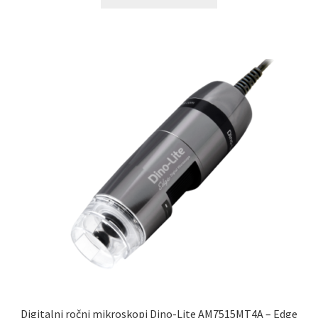
Digitalni ročni mikroskopi Dino-Lite AM7515MT4A – Edge