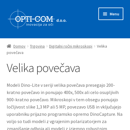
Skip
Skip
Menu
to
to
navigation
content
Expand
Prodajni program
child
Domov
Trgovina
Digitalni ročni mikroskopi
Velika
menu
Expand
povečava
Mikroskopi
child
Velika povečava
menu
Expand
Mikroskopske kamere
child
menu
Expand
Skenerji
Modeli Dino-Lite v seriji velika povečava presegajo 200-
child
kratno povečavo in ponujajo 400x, 500x ali celo osupljivih
menu
Expand
900-kratno povečavo. Mikroskopi v tem obsegu ponujajo
Digitalni ročni mikroskopi
child
ločljivost slike 1,3 MP ali 5 MP, povezavo USB in vključujejo
menu
uporabniku prijazno programsko opremo DinoCapture. Na
Osnovni
voljo so tudi modeli z vgrajenim polarizatorjem za
zmanjšanje odboja ali modeli z izjemno robustnim