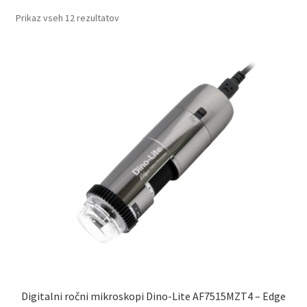
menu
Expand
Prikaz vseh 12 rezultatov
Daljnogledi
child
menu
Expand
Očala Eschenbach
child
menu
Expand
Novice
child
menu
Zastopstva
O nas
Kontakt
Digitalni ročni mikroskopi Dino-Lite AF7515MZT4 – Edge