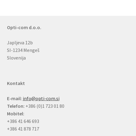
Opti-com d.o.o.
Japljeva 12b
SI-1234 Mengeš
Slovenija
Kontakt
E-mail:
info@opti-com.si
Telefon:
+386 (0)1 723 01 80
Mobitel:
+386 41 646 693
+386 41 878 717