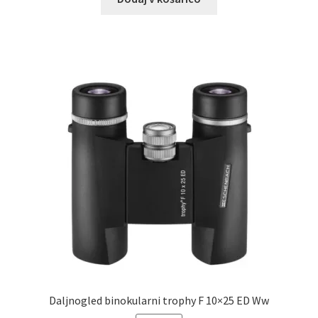
bila:
263,20 €.
329,00 €.
Daljnogled binokularni trophy F 10×25 ED Ww