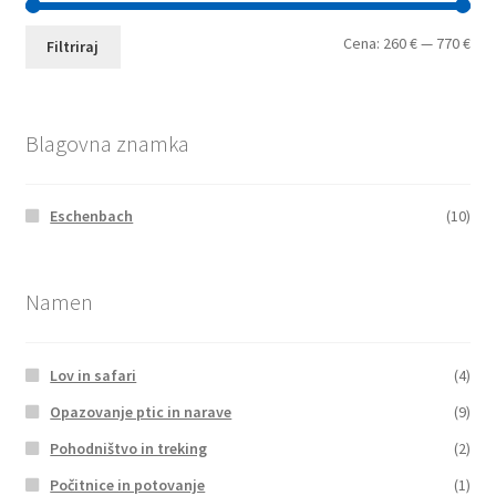
Min
Max
Cena:
260 €
—
770 €
Filtriraj
cen
cen
Blagovna znamka
Eschenbach
(10)
Namen
Lov in safari
(4)
Opazovanje ptic in narave
(9)
Pohodništvo in treking
(2)
Počitnice in potovanje
(1)