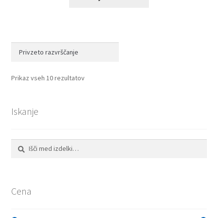
Prikaz vseh 10 rezultatov
Iskanje
Išči:
Iskanje
Cena