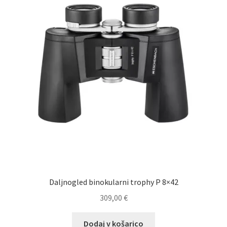
Daljnogled binokularni trophy P 8×42
309,00
€
Dodaj v košarico