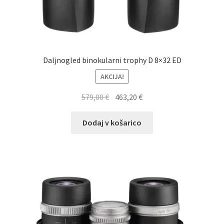
Daljnogled binokularni trophy D 8×32 ED
AKCIJA!
Izvirna
Trenutna
579,00
€
463,20
€
cena
cena
je
je:
Dodaj v košarico
bila:
463,20 €.
579,00 €.