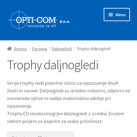
Skip
Skip
Menu
to
to
navigation
content
Expand
Prodajni program
child
Domov
Trgovina
Daljnogledi
Trophy daljnogledi
menu
Expand
Mikroskopi
Trophy daljnogledi
child
menu
Expand
Mikroskopske kamere
child
Serija trophy nudi popolno izbiro za opazovanje divjih
menu
Expand
Skenerji
živali in narave. Daljnogledi so izredno robustni, odporni na
child
vremenske vplive in nudijo maksimalno udobje pri
menu
Expand
Digitalni ročni mikroskopi
opazovanju.
child
Trophy ED visokozmogljivi daljnogledi z izredno širokim
menu
Expand
vidnim poljem so popolni za vsako priložnost.
Povečevalni pripomočki
child
menu
Expand