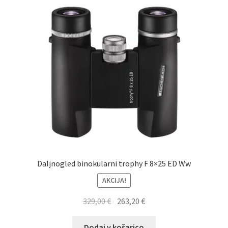
Daljnogled binokularni trophy F 8×25 ED Ww
AKCIJA!
Izvirna
Trenutna
329,00
€
263,20
€
cena
cena
je
je:
Dodaj v košarico