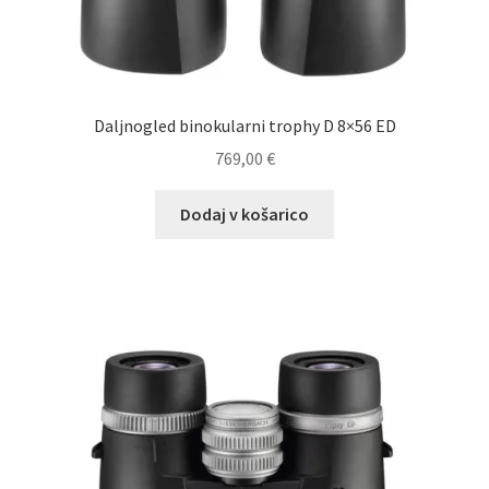
menu
Zastopstva
O nas
Daljnogled binokularni trophy D 8×56 ED
Kontakt
769,00
€
Dodaj v košarico