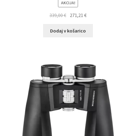
AKCIJA!
Izvirna
Trenutna
339,00
€
271,21
€
cena
cena
je
je:
Dodaj v košarico
bila:
271,21 €.
339,00 €.