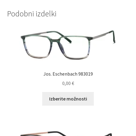
Podobni izdelki
Jos. Eschenbach 983019
0,00
€
Ta
Izberite možnosti
izdelek
ima
več
različic.
Možnosti