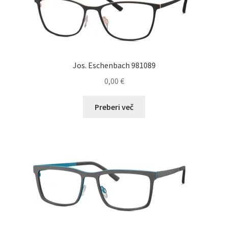
lahko
izberete
na
strani
izdelka
Jos. Eschenbach 981089
0,00
€
Preberi več