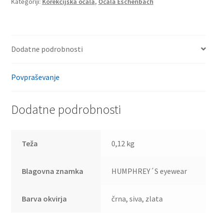
Kategoriji:
Korekcijska očala
,
Očala Eschenbach
Dodatne podrobnosti
Povpraševanje
Dodatne podrobnosti
Teža
0,12 kg
Blagovna znamka
HUMPHREY´S eyewear
Barva okvirja
črna, siva, zlata