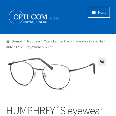
Skip
Skip
Menu
to
to
navigation
content
Expand
Prodajni program
child
Domov
Trgovina
Očala Eschenbach
Korekcijska očala
menu
Expand
HUMPHREY´S eyewear 582327
Novice
child
menu
Zastopstva
O nas
Kontakt
HUMPHREY´S eyewear