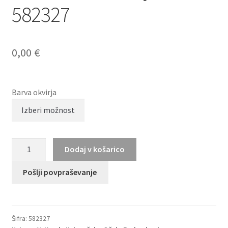
582327
0,00
€
Barva okvirja
HUMPHREY
Dodaj v košarico
´S
eyewear
Pošlji povpraševanje
582327
količina
Šifra:
582327