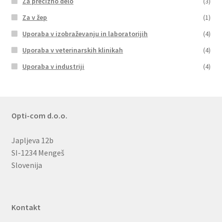
Za precizno delo
(3)
Za v žep
(1)
Uporaba v izobraževanju in laboratorijih
(4)
Uporaba v veterinarskih klinikah
(4)
Uporaba v industriji
(4)
Opti-com d.o.o.
Japljeva 12b
SI-1234 Mengeš
Slovenija
Kontakt