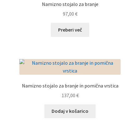
Akcijska ponudba
Namizno stojalo za branje
97,00
€
Prodajna mesta
Preberi več
Povečevalne lupe – enostavne
Povečevalne lupe z osvetlitvijo
Povečevalne lupe – tehnične
Povečevalne lupe – samostoječe
Namizno stojalo za branje in pomična vrstica
137,00
€
Digitalni povečevalni pripomočki
Dodaj v košarico
Osvetlitev in dodatki
Expand
Zaščitna – sončna očala Ambelis
child