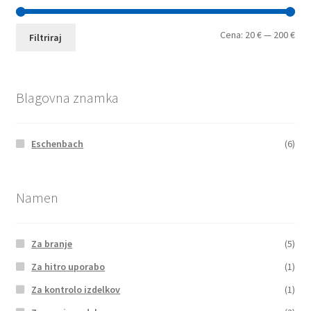
Min
Max
Cena:
20 €
—
200 €
Filtriraj
cen
cen
Blagovna znamka
Eschenbach
(6)
Namen
Za branje
(5)
Za hitro uporabo
(1)
Za kontrolo izdelkov
(1)