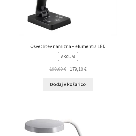
Osvetlitev namizna – elumentis LED
AKCIJA!
Izvirna
Trenutna
199,00
€
179,10
€
cena
cena
je
je:
Dodaj v košarico
bila:
179,10 €.
199,00 €.