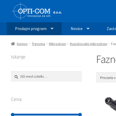
Skip
Skip
to
to
navigation
content
Prodajni program
Novice
Zast
Domov
Trgovina
Mikroskopi
Raziskovalni mikroskopi
Faz
Fazn
Iskanje
Išči:
Iskanje
Cena