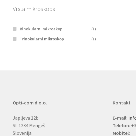
Vrsta mikroskopa
Binokularni mikroskop
(1)
Trinokularni mikroskop
(1)
Opti-com d.o.o.
Kontakt
Japljeva 12b
E-mail:
inf
SI-1234 Mengeš
Telefon:
+3
Slovenija
Mobitel: