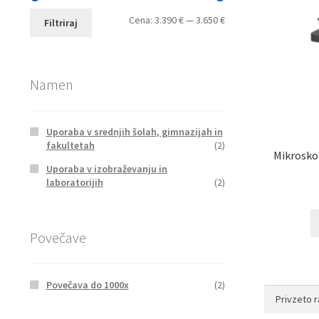
Min
Max
Cena:
3.390 €
—
3.650 €
Filtriraj
cena
cena
Namen
Uporaba v srednjih šolah, gimnazijah in
fakultetah
(2)
Mikrosko
Uporaba v izobraževanju in
laboratorijih
(2)
Povečave
Povečava do 1000x
(2)