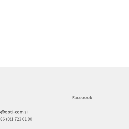
Facebook
o@opti-com.si
86 (0)1 723 01 80