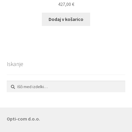
427,00
€
Dodaj v košarico
Iskanje
Išči:
Iskanje
Opti-com d.o.o.