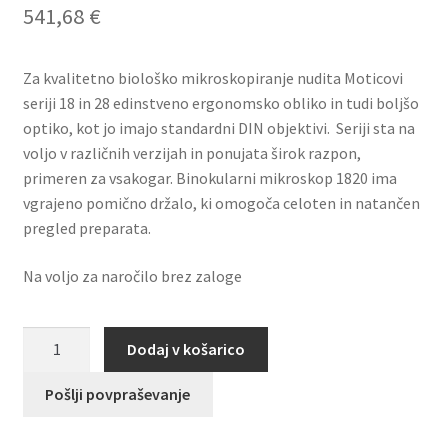
541,68
€
Za kvalitetno biološko mikroskopiranje nudita Moticovi
seriji 18 in 28 edinstveno ergonomsko obliko in tudi boljšo
optiko, kot jo imajo standardni DIN objektivi. Seriji sta na
voljo v različnih verzijah in ponujata širok razpon,
primeren za vsakogar. Binokularni mikroskop 1820 ima
vgrajeno pomično držalo, ki omogoča celoten in natančen
pregled preparata.
Na voljo za naročilo brez zaloge
Mikroskop
Dodaj v košarico
binokularni
1820-
Pošlji povpraševanje
LED
količina