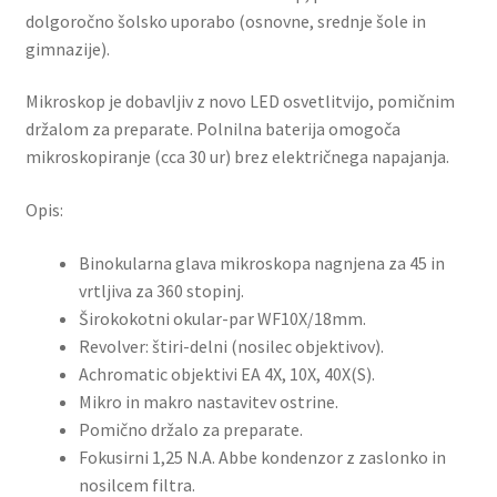
dolgoročno šolsko uporabo (osnovne, srednje šole in
gimnazije).
Mikroskop je dobavljiv z novo LED osvetlitvijo, pomičnim
držalom za preparate. Polnilna baterija omogoča
mikroskopiranje (cca 30 ur) brez električnega napajanja.
Opis:
Binokularna glava mikroskopa nagnjena za 45 in
vrtljiva za 360 stopinj.
Širokokotni okular-par WF10X/18mm.
Revolver: štiri-delni (nosilec objektivov).
Achromatic objektivi EA 4X, 10X, 40X(S).
Mikro in makro nastavitev ostrine.
Pomično držalo za preparate.
Fokusirni 1,25 N.A. Abbe kondenzor z zaslonko in
nosilcem filtra.