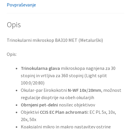
Povpraševanje
Opis
Trinokularni mikroskop BA310 MET (Metalurški)
Opis:
Trinokularna glava
mikroskopa nagnjena za 30
stopinj in vrtljiva za 360 stopinj (Light split
100:0/20:80)
Okular-par širokokotni
N-WF 10x/20mm
, možnost
regulacije dioptrije na obeh okularjih
Obrnjeni pet-delni
nosilec objektivov
Objektivi
CCIS EC Plan achromati:
EC PL 5x, 10x,
20x, 50x
Koaksialni mikro in makro nastavitev ostrine