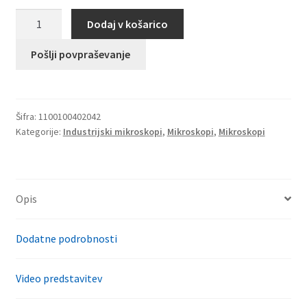
Mikroskop
Dodaj v košarico
trinokularni
BA310
Pošlji povpraševanje
MET
(Metalurški)
količina
Šifra:
1100100402042
Kategorije:
Industrijski mikroskopi
,
Mikroskopi
,
Mikroskopi
Opis
Dodatne podrobnosti
Video predstavitev