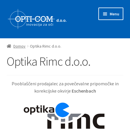
Skip
Skip
Menu
to
to
navigation
content
Expand
Prodajni program
child
Domov
Optika Rimc d.o.o.
menu
Expand
Novice
Optika Rimc d.o.o.
child
menu
Zastopstva
Pooblaščeni prodajalec za povečevalne pripomočke in
O nas
korekcijske okvirje
Eschenbach
Kontakt