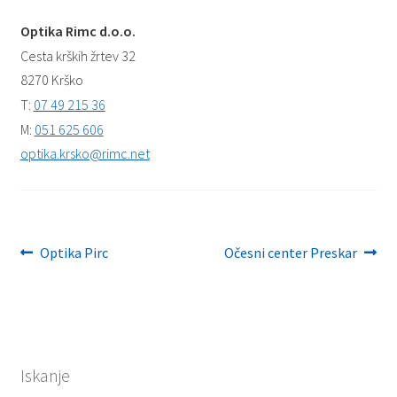
Optika Rimc d.o.o.
Cesta krških žrtev 32
8270 Krško
T:
07 49 215 36
M:
051 625 606
optika.krsko@rimc.net
Navigacija
Previous
Next
Optika Pirc
Očesni center Preskar
post:
post:
prispevka
Iskanje