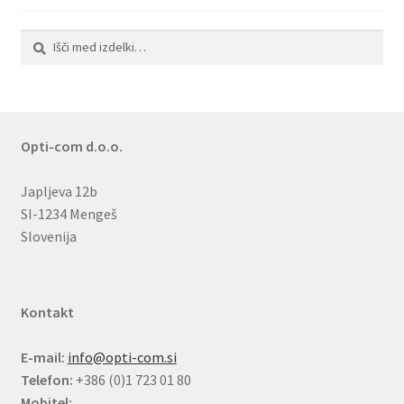
Išči:
Iskanje
Opti-com d.o.o.
Japljeva 12b
SI-1234 Mengeš
Slovenija
Kontakt
E-mail:
info@opti-com.si
Telefon:
+386 (0)1 723 01 80
Mobitel: