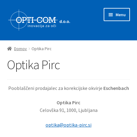
Skip
Skip
Menu
to
to
navigation
content
Expand
Prodajni program
child
Domov
Optika Pirc
menu
Expand
Novice
Optika Pirc
child
menu
Zastopstva
Pooblaščeni prodajalec za korekcijske okvirje
Eschenbach
O nas
Optika Pirc
Kontakt
Celovška 91, 1000, Ljubljana
optika@optika-pirc.si