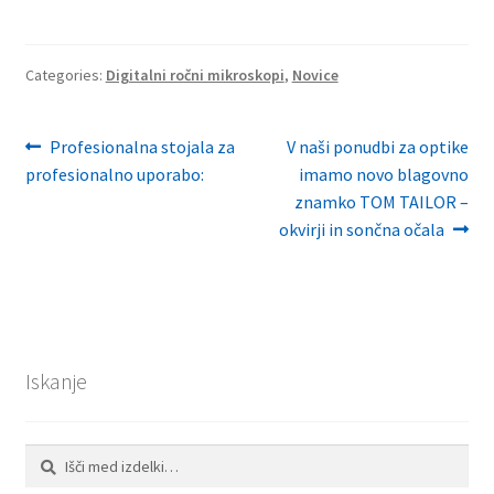
Categories:
Digitalni ročni mikroskopi
,
Novice
Navigacija
Previous
Next
Profesionalna stojala za
V naši ponudbi za optike
post:
post:
profesionalno uporabo:
imamo novo blagovno
prispevka
znamko TOM TAILOR –
okvirji in sončna očala
Iskanje
Išči:
Iskanje