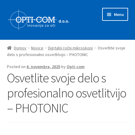
Skip
Skip
Menu
to
to
navigation
content
Expand
Prodajni program
child
Domov
Novice
Digitalni ročni mikroskopi
Osvetlite svoje
menu
Expand
delo s profesionalno osvetlitvijo – PHOTONIC
Novice
child
Posted on
6. novembra, 2025
by
Opti-com
menu
Zastopstva
Osvetlite svoje delo s
O nas
profesionalno osvetlitvijo
– PHOTONIC
Kontakt