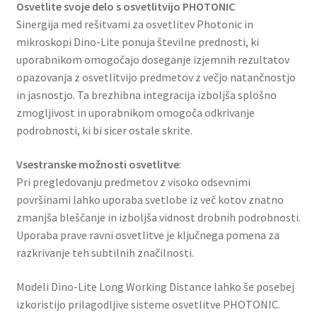
Osvetlite svoje delo s osvetlitvijo PHOTONIC
Sinergija med rešitvami za osvetlitev Photonic in
mikroskopi Dino-Lite ponuja številne prednosti, ki
uporabnikom omogočajo doseganje izjemnih rezultatov
opazovanja z osvetlitvijo predmetov z večjo natančnostjo
in jasnostjo. Ta brezhibna integracija izboljša splošno
zmogljivost in uporabnikom omogoča odkrivanje
podrobnosti, ki bi sicer ostale skrite.
Vsestranske možnosti osvetlitve
:
Pri pregledovanju predmetov z visoko odsevnimi
površinami lahko uporaba svetlobe iz več kotov znatno
zmanjša bleščanje in izboljša vidnost drobnih podrobnosti.
Uporaba prave ravni osvetlitve je ključnega pomena za
razkrivanje teh subtilnih značilnosti.
Modeli Dino-Lite Long Working Distance lahko še posebej
izkoristijo prilagodljive sisteme osvetlitve PHOTONIC.