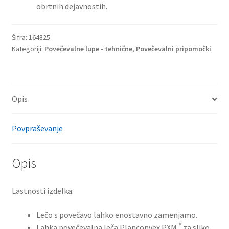
obrtnih dejavnostih.
Šifra:
164825
Kategoriji:
Povečevalne lupe - tehnične
,
Povečevalni pripomočki
Opis
Povpraševanje
Opis
Lastnosti izdelka:
Lečo s povečavo lahko enostavno zamenjamo.
®
Lahka povečevalna leča Planconvex PXM
za sliko