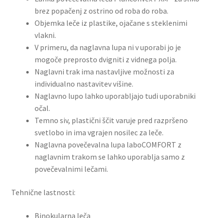
brez popačenj z ostrino od roba do roba.
Objemka leče iz plastike, ojačane s steklenimi
vlakni.
V primeru, da naglavna lupa ni v uporabi jo je
mogoče preprosto dvigniti z vidnega polja.
Naglavni trak ima nastavljive možnosti za
individualno nastavitev višine.
Naglavno lupo lahko uporabljajo tudi uporabniki
očal.
Temno siv, plastični ščit varuje pred razpršeno
svetlobo in ima vgrajen nosilec za leče.
Naglavna povečevalna lupa laboCOMFORT z
naglavnim trakom se lahko uporablja samo z
povečevalnimi lečami.
Tehnične lastnosti:
Binokularna leča