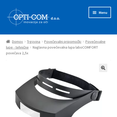
Skip
Skip
Menu
to
to
navigation
content
Expand
Prodajni program
child
Domov
Trgovina
Povečevalni pripomočki
Povečevalne
menu
Expand
lupe - tehnične
Naglavna povečevalna lupa laboCOMFORT
Novice
povečava 2,5x
child
menu
Zastopstva
O nas
Kontakt