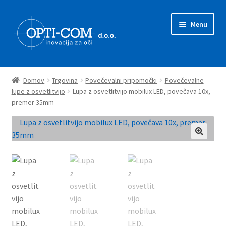
Skip
Skip
Menu
to
to
navigation
content
Expand
Prodajni program
child
Domov
Trgovina
Povečevalni pripomočki
Povečevalne
menu
Expand
lupe z osvetlitvijo
Lupa z osvetlitvijo mobilux LED, povečava 10x,
Novice
premer 35mm
child
menu
Zastopstva
O nas
Kontakt