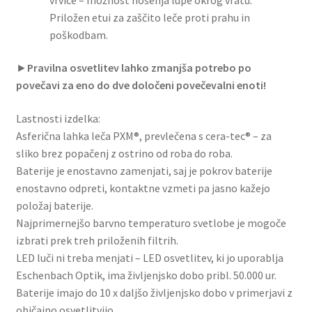
Priložen etui za zaščito leče proti prahu in
poškodbam.
►
Pravilna osvetlitev lahko zmanjša potrebo po
povečavi za eno do dve določeni povečevalni enoti!
Lastnosti izdelka:
Asferična lahka leča PXM®, prevlečena s cera-tec® – za
sliko brez popačenj z ostrino od roba do roba.
Baterije je enostavno zamenjati, saj je pokrov baterije
enostavno odpreti, kontaktne vzmeti pa jasno kažejo
položaj baterije.
Najprimernejšo barvno temperaturo svetlobe je mogoče
izbrati prek treh priloženih filtrih.
LED luči ni treba menjati – LED osvetlitev, ki jo uporablja
Eschenbach Optik, ima življenjsko dobo pribl. 50.000 ur.
Baterije imajo do 10 x daljšo življenjsko dobo v primerjavi z
običajno osvetlitvijo.