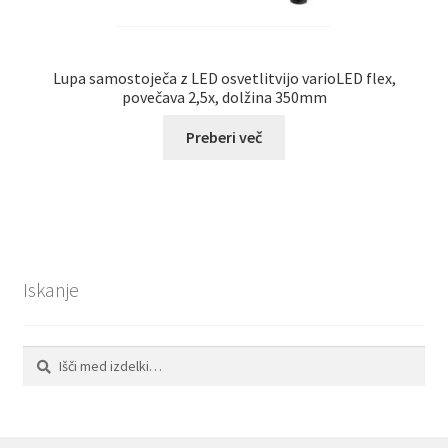
Lupa samostoječa z LED osvetlitvijo varioLED flex,
povečava 2,5x, dolžina 350mm
Preberi več
Iskanje
Išči:
Iskanje