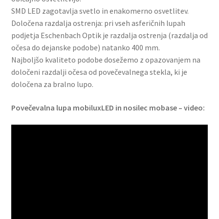
SMD LED zagotavlja svetlo in enakomerno osvetlitev.
Določena razdalja ostrenja: pri vseh asferičnih lupah
podjetja Eschenbach Optik je razdalja ostrenja (razdalja od
očesa do dejanske podobe) natanko 400 mm.
Najboljšo kvaliteto podobe dosežemo z opazovanjem na
določeni razdalji očesa od povečevalnega stekla, ki je
določena za bralno lupo.
Povečevalna lupa mobiluxLED in nosilec mobase – video: