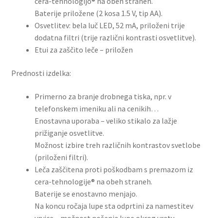
cera-tehnologijo® na obeh straneh.
Baterije priložene (2 kosa 1.5 V, tip AA).
Osvetlitev: bela luč LED, 52 mA, priloženi trije
dodatna filtri (trije različni kontrasti osvetlitve).
Etui za zaščito leče – priložen
Prednosti izdelka:
Primerno za branje drobnega tiska, npr. v
telefonskem imeniku ali na cenikih…
Enostavna uporaba – veliko stikalo za lažje
prižiganje osvetlitve.
Možnost izbire treh različnih kontrastov svetlobe
(priloženi filtri).
Leča zaščitena proti poškodbam s premazom iz
cera-tehnologije® na obeh straneh.
Baterije se enostavno menjajo.
Na koncu ročaja lupe sta odprtini za namestitev
vrvice – možnost nošenja lupe okrog vratu.