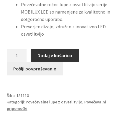
Povečevalne ročne lupe z osvetlitvijo serije
MOBILUX LED so namenjene za kvalitetno in
dolgoročno uporabo.
Preverjen dizajn, združen z inovativno LED
osvetlitvijo
Lupa
Dodaj v košarico
z
osvetlitvijo
Pošlji povpraševanje
mobilux
LED,
povečava
Šifra:
151110
10x,
Kategoriji:
Povečevalne lupe z osvetlitvijo
,
Povečevalni
premer
pripomočki
35mm
količina