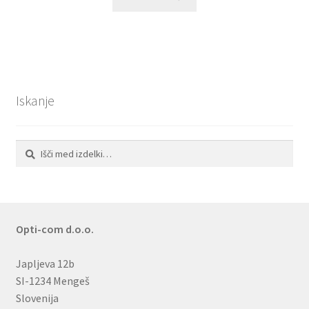
Iskanje
Išči:
Iskanje
Opti-com d.o.o.
Japljeva 12b
SI-1234 Mengeš
Slovenija