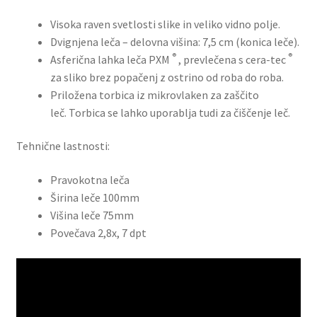
Visoka raven svetlosti slike in veliko vidno polje.
Dvignjena leča – delovna višina: 7,5 cm (konica leče).
®
®
Asferična lahka leča PXM
, prevlečena s cera-tec
za sliko brez popačenj z ostrino od roba do roba.
Priložena torbica iz mikrovlaken za zaščito
leč. Torbica se lahko uporablja tudi za čiščenje leč.
Tehnične lastnosti:
Pravokotna leča
Širina leče 100mm
Višina leče 75mm
Povečava 2,8x, 7 dpt