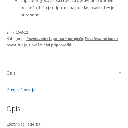
Lupa omogoča prosti roki za opravljanje opravil
pod lečo, leča je odporna na praske, osvetlitev je
brez senc.
Šifra:
156512
Kategorije:
Povečevalne lupe - samostoječe
,
Povečevalne lupe z
osvetlitvijo
,
Povečevalni pripomočki
Opis
Povpraševanje
Opis
Lastnosti izdelka: