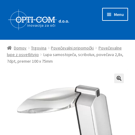
Skip
Skip
Menu
to
to
navigation
content
Expand
Prodajni program
child
Domov
Trgovina
Povečevalni pripomočki
Povečevalne
menu
Expand
lupe z osvetlitvijo
Lupa samostoječa, scribolux, povečava 2,8x,
Novice
7dpt, premer 100 x 75mm
child
menu
Zastopstva
O nas
Kontakt