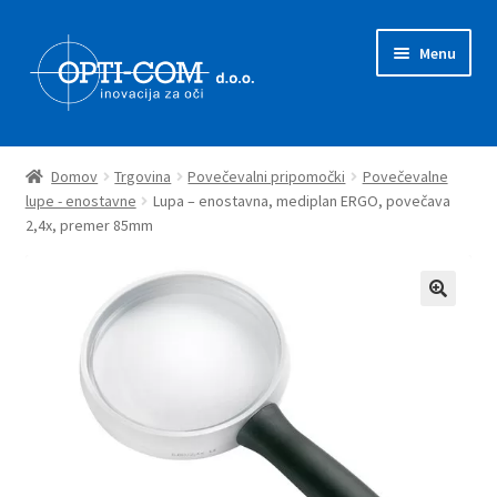
Skip
Skip
Menu
to
to
navigation
content
Expand
Prodajni program
child
Domov
Trgovina
Povečevalni pripomočki
Povečevalne
menu
Expand
lupe - enostavne
Lupa – enostavna, mediplan ERGO, povečava
Novice
2,4x, premer 85mm
child
menu
Zastopstva
O nas
Kontakt