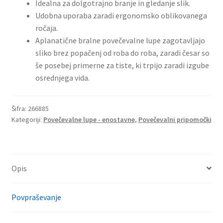
Idealna za dolgotrajno branje in gledanje slik.
Udobna uporaba zaradi ergonomsko oblikovanega
ročaja.
Aplanatične bralne povečevalne lupe zagotavljajo
sliko brez popačenj od roba do roba, zaradi česar so
še posebej primerne za tiste, ki trpijo zaradi izgube
osrednjega vida.
Šifra:
266885
Kategoriji:
Povečevalne lupe - enostavne
,
Povečevalni pripomočki
Opis
Povpraševanje