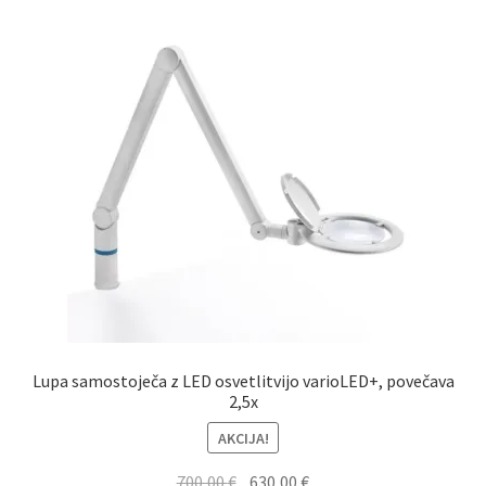
Lupa samostoječa z LED osvetlitvijo varioLED+, povečava
2,5x
AKCIJA!
Izvirna
Trenutna
700,00
€
630,00
€