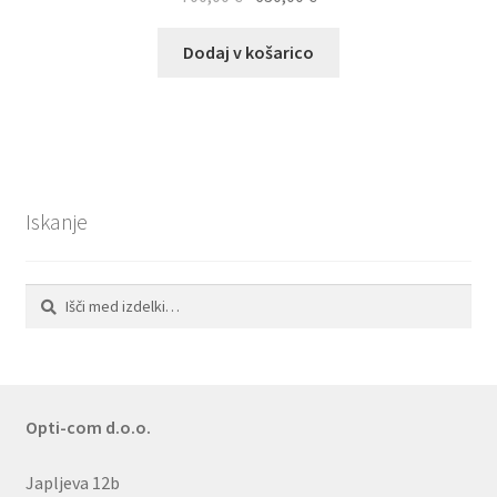
cena
cena
je
je:
Dodaj v košarico
bila:
630,00 €.
700,00 €.
Iskanje
Išči:
Iskanje
Opti-com d.o.o.
Japljeva 12b