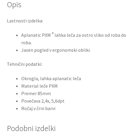
Opis
Lastnosti izdelka:
®
Aplanatic PXM
lahka leča za ostro sliko od roba do
roba.
Jasen pogled v ergonomski obliki.
Tehnični podatki:
Okrogla, lahka aplanatic leča
Material leče PXM
Premer 85mm
Povečava 2,4x, 5,6dpt
Ročaj v črni barvi
Podobni izdelki