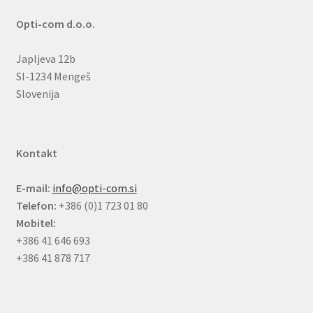
Opti-com d.o.o.
Japljeva 12b
SI-1234 Mengeš
Slovenija
Kontakt
E-mail:
info@opti-com.si
Telefon:
+386 (0)1 723 01 80
Mobitel:
+386 41 646 693
+386 41 878 717