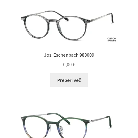
različic.
Možnosti
lahko
izberete
na
strani
izdelka
Jos. Eschenbach 983009
0,00
€
Preberi več