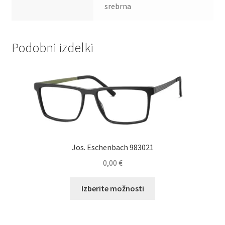
srebrna
Podobni izdelki
Jos. Eschenbach 983021
0,00
€
Ta
Izberite možnosti
izdelek
ima
več