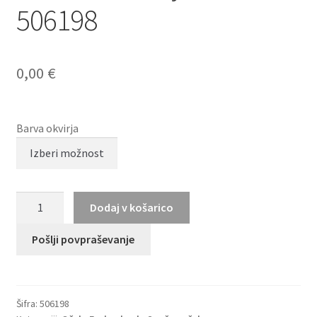
506198
0,00
€
Barva okvirja
Marc
Dodaj v košarico
O’Polo
Eyewear
Pošlji povpraševanje
506198
količina
Šifra:
506198