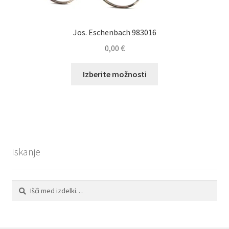
Jos. Eschenbach 983016
0,00
€
Ta
Izberite možnosti
izdelek
ima
več
različic.
Možnosti
lahko
Iskanje
izberete
na
strani
Išči:
Iskanje
izdelka