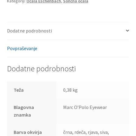
Kategoriji:
Očala Eschenbach
,
Sončna očala
Dodatne podrobnosti
Povpraševanje
Dodatne podrobnosti
Teža
0,38 kg
Blagovna
Marc O’Polo Eyewear
znamka
Barva okvirja
črna, rdeča, rjava, siva,