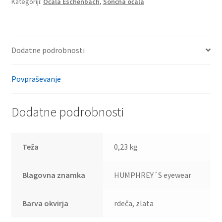
Kategoriji:
Očala Eschenbach
,
Sončna očala
Dodatne podrobnosti
Povpraševanje
Dodatne podrobnosti
Teža
0,23 kg
Blagovna znamka
HUMPHREY´S eyewear
Barva okvirja
rdeča, zlata