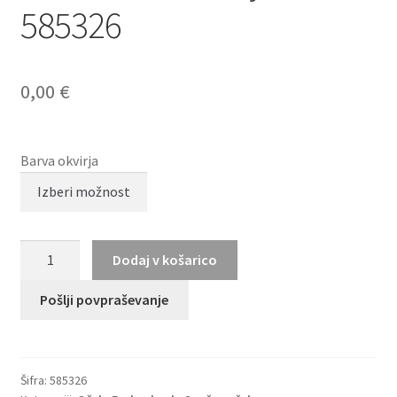
585326
0,00
€
Barva okvirja
HUMPHREY
Dodaj v košarico
´S
eyewear
Pošlji povpraševanje
585326
količina
Šifra:
585326