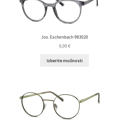
lahko
izberete
na
strani
izdelka
Jos. Eschenbach 983020
0,00
€
Ta
Izberite možnosti
izdelek
ima
več
različic.
Možnosti
lahko
izberete
na
strani