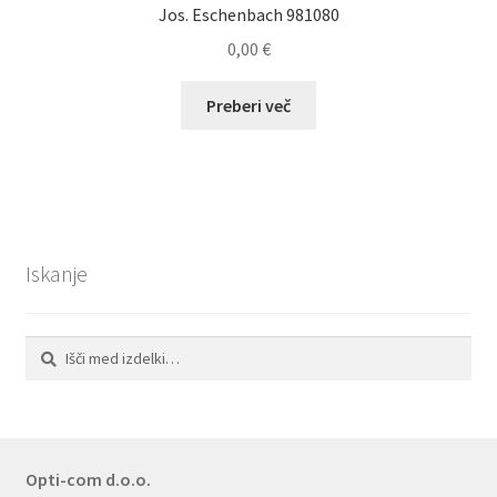
izdelka
Jos. Eschenbach 981080
0,00
€
Preberi več
Iskanje
Išči:
Iskanje
Opti-com d.o.o.