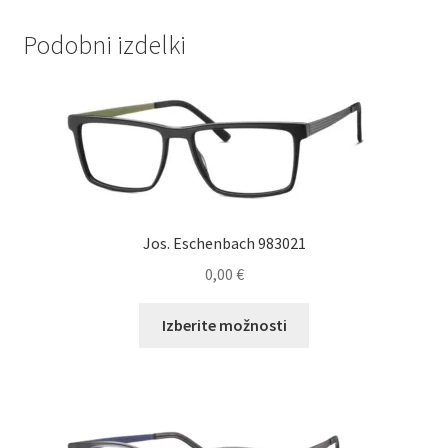
Podobni izdelki
Jos. Eschenbach 983021
0,00
€
Ta
Izberite možnosti
izdelek
ima
več
različic.
Možnosti