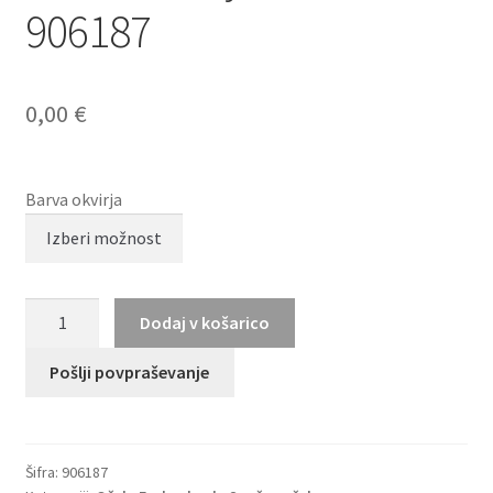
906187
0,00
€
Barva okvirja
BRENDEL
Dodaj v košarico
eyewear
906187
Pošlji povpraševanje
količina
Šifra:
906187