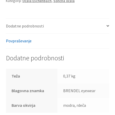
Kategoriji:
Očala Eschenbach
,
Sončna očala
Dodatne podrobnosti
Povpraševanje
Dodatne podrobnosti
Teža
0,37 kg
Blagovna znamka
BRENDEL eyewear
Barva okvirja
modra, rdeča