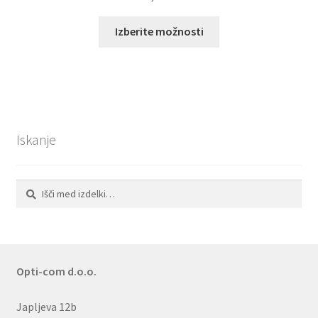
Ta
Izberite možnosti
izdelek
ima
več
različic.
Možnosti
lahko
Iskanje
izberete
na
strani
Išči:
Iskanje
izdelka
Opti-com d.o.o.
Japljeva 12b