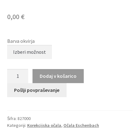
0,00
€
Barva okvirja
TITANFLEX
Dodaj v košarico
827000
količina
Pošlji povpraševanje
Šifra:
827000
Kategoriji:
Korekcijska očala
,
Očala Eschenbach