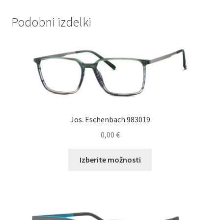
Podobni izdelki
Jos. Eschenbach 983019
0,00
€
Ta
Izberite možnosti
izdelek
ima
več
različic.
Možnosti