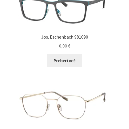
lahko
izberete
na
strani
izdelka
Jos. Eschenbach 981090
0,00
€
Preberi več