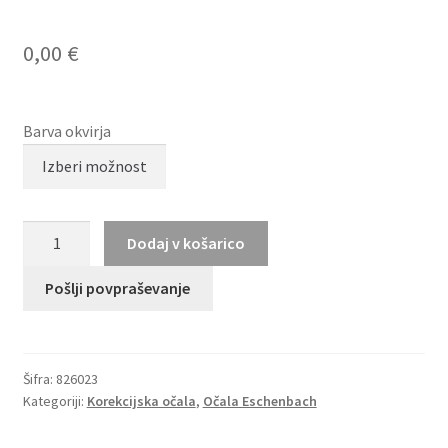
0,00
€
Barva okvirja
TITANFLEX
Dodaj v košarico
826023
količina
Pošlji povpraševanje
Šifra:
826023
Kategoriji:
Korekcijska očala
,
Očala Eschenbach