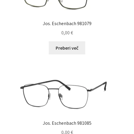
na
strani
izdelka
Jos. Eschenbach 981079
0,00
€
Preberi več
Jos. Eschenbach 981085
0,00
€