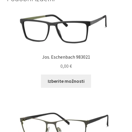
Jos. Eschenbach 983021
0,00
€
Ta
Izberite možnosti
izdelek
ima
več
različic.
Možnosti
lahko
izberete