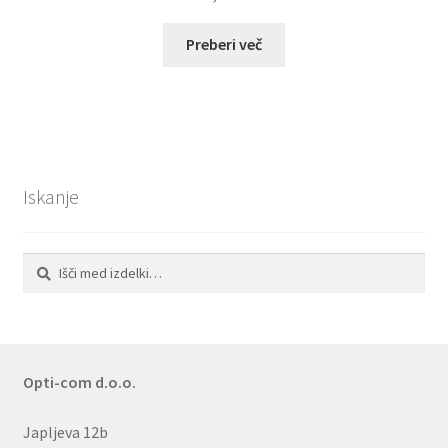
Preberi več
Iskanje
Išči:
Iskanje
Opti-com d.o.o.
Japljeva 12b