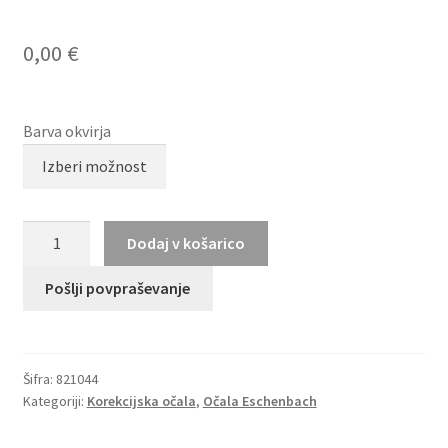
0,00
€
Barva okvirja
TITANFLEX
Dodaj v košarico
821044
količina
Pošlji povpraševanje
Šifra:
821044
Kategoriji:
Korekcijska očala
,
Očala Eschenbach