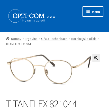
Skip
Skip
Menu
to
to
navigation
content
Expand
Prodajni program
child
Domov
Trgovina
Očala Eschenbach
Korekcijska očala
menu
Expand
TITANFLEX 821044
Novice
child
menu
Zastopstva
O nas
Kontakt
TITANFLEX 821044