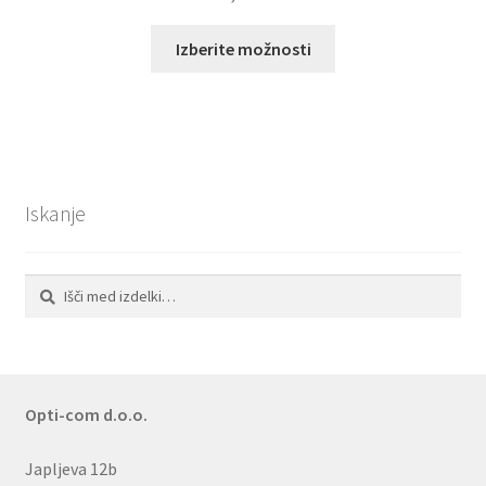
Ta
Izberite možnosti
izdelek
ima
več
različic.
Možnosti
lahko
Iskanje
izberete
na
strani
Išči:
Iskanje
izdelka
Opti-com d.o.o.
Japljeva 12b