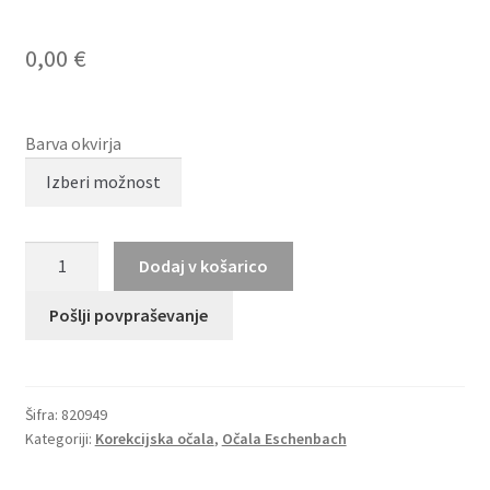
0,00
€
Barva okvirja
TITANFLEX
Dodaj v košarico
820949
količina
Pošlji povpraševanje
Šifra:
820949
Kategoriji:
Korekcijska očala
,
Očala Eschenbach