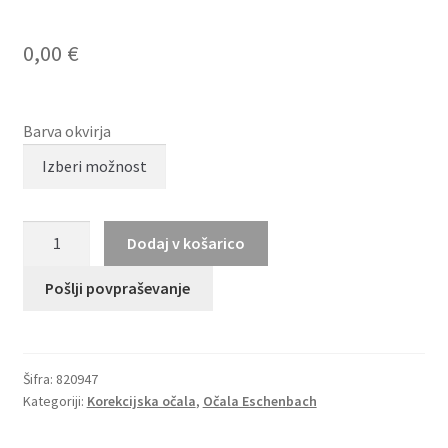
0,00
€
Barva okvirja
TITANFLEX
Dodaj v košarico
820947
količina
Pošlji povpraševanje
Šifra:
820947
Kategoriji:
Korekcijska očala
,
Očala Eschenbach