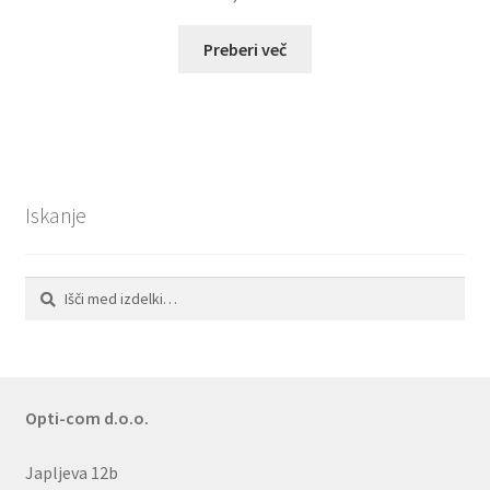
Preberi več
Iskanje
Išči:
Iskanje
Opti-com d.o.o.
Japljeva 12b