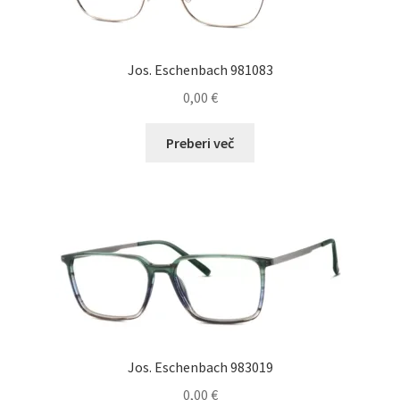
na
strani
izdelka
Jos. Eschenbach 981083
0,00
€
Preberi več
Jos. Eschenbach 983019
0,00
€