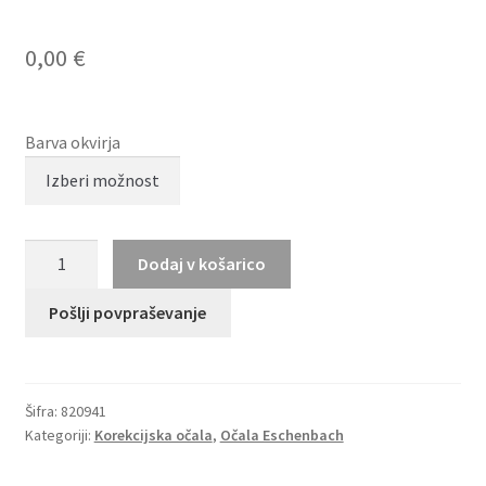
0,00
€
Barva okvirja
TITANFLEX
Dodaj v košarico
820941
količina
Pošlji povpraševanje
Šifra:
820941
Kategoriji:
Korekcijska očala
,
Očala Eschenbach