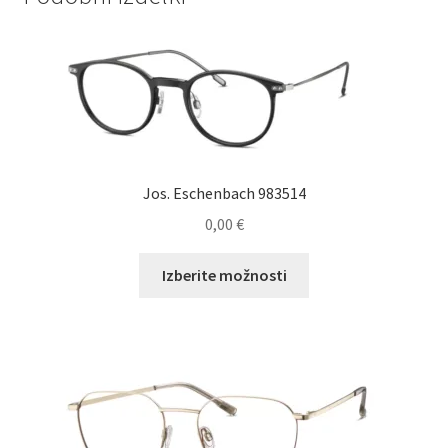
Jos. Eschenbach 983514
0,00
€
Ta
Izberite možnosti
izdelek
ima
več
različic.
Možnosti
lahko
izberete