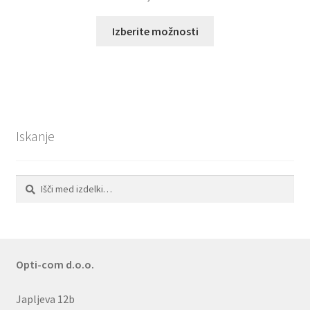
Ta
Izberite možnosti
izdelek
ima
več
različic.
Možnosti
lahko
Iskanje
izberete
na
strani
Išči:
Iskanje
izdelka
Opti-com d.o.o.
Japljeva 12b