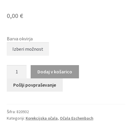
0,00
€
Barva okvirja
TITANFLEX
Dodaj v košarico
820932
količina
Pošlji povpraševanje
Šifra:
820932
Kategoriji:
Korekcijska očala
,
Očala Eschenbach