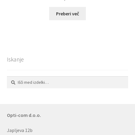
Preberi več
Iskanje
Išči:
Iskanje
Opti-com d.o.o.
Japljeva 12b