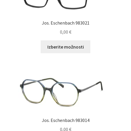
Jos. Eschenbach 983021
0,00
€
Ta
Izberite možnosti
izdelek
ima
več
različic.
Možnosti
lahko
izberete
na
strani
izdelka
Jos. Eschenbach 983014
0,00
€