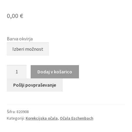
0,00
€
Barva okvirja
TITANFLEX
Dodaj v košarico
820908
količina
Pošlji povpraševanje
Šifra:
820908
Kategoriji:
Korekcijska očala
,
Očala Eschenbach