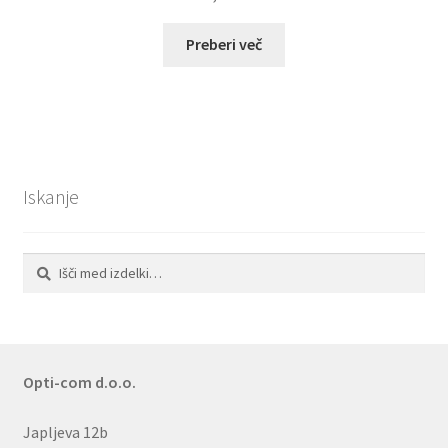
Preberi več
Iskanje
Išči:
Iskanje
Opti-com d.o.o.
Japljeva 12b