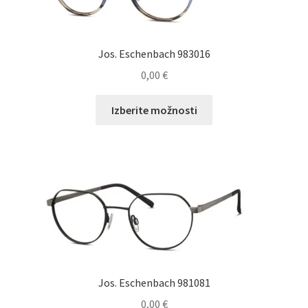
Jos. Eschenbach 983016
0,00
€
Ta
Izberite možnosti
izdelek
ima
več
različic.
Možnosti
lahko
izberete
na
strani
izdelka
Jos. Eschenbach 981081
0,00
€