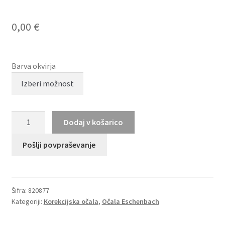
0,00
€
Barva okvirja
TITANFLEX
Dodaj v košarico
820877
količina
Pošlji povpraševanje
Šifra:
820877
Kategoriji:
Korekcijska očala
,
Očala Eschenbach