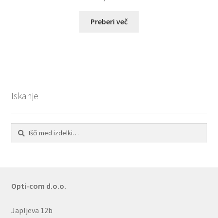
Preberi več
Iskanje
Išči:
Iskanje
Opti-com d.o.o.
Japljeva 12b