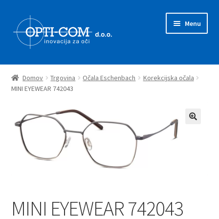
Skip
Skip
Menu
to
to
navigation
content
Expand
Prodajni program
child
Domov
Trgovina
Očala Eschenbach
Korekcijska očala
menu
Expand
MINI EYEWEAR 742043
Novice
child
menu
Zastopstva
O nas
Kontakt
MINI EYEWEAR 742043