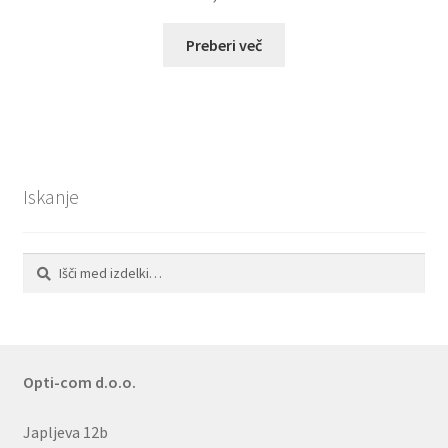
Preberi več
Iskanje
Išči:
Iskanje
Opti-com d.o.o.
Japljeva 12b