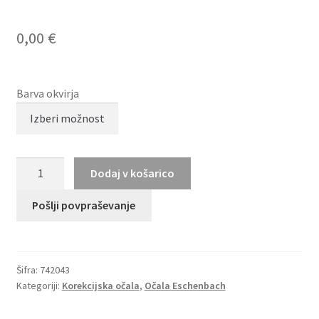
0,00
€
Barva okvirja
MINI
Dodaj v košarico
EYEWEAR
742043
Pošlji povpraševanje
količina
Šifra:
742043
Kategoriji:
Korekcijska očala
,
Očala Eschenbach