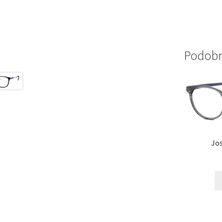
Podobni
Jo