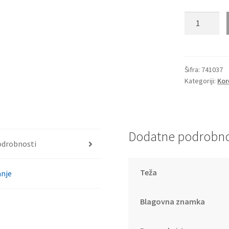
MINI
EYEWEAR
741037
količina
Šifra:
741037
Kategoriji:
Kor
Dodatne podrobno
odrobnosti
Teža
nje
Blagovna znamka