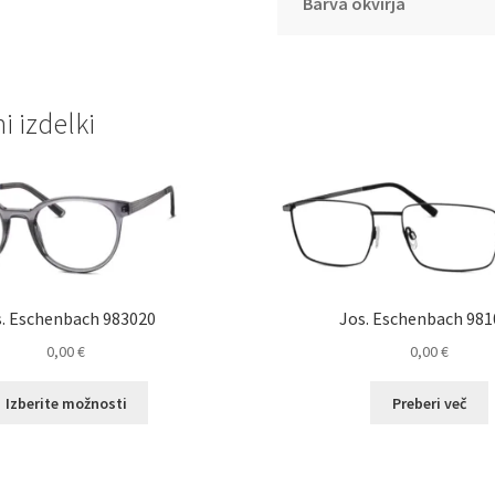
Barva okvirja
 izdelki
s. Eschenbach 983020
Jos. Eschenbach 981
0,00
€
0,00
€
Ta
Izberite možnosti
Preberi več
izdelek
ima
več
različic.