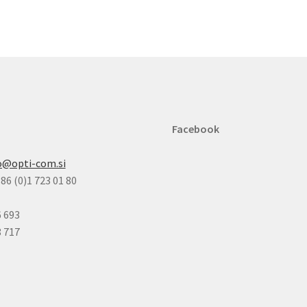
Možnosti
lahko
izberete
na
strani
izdelka
Facebook
o@opti-com.si
86 (0)1 723 01 80
6 693
8 717