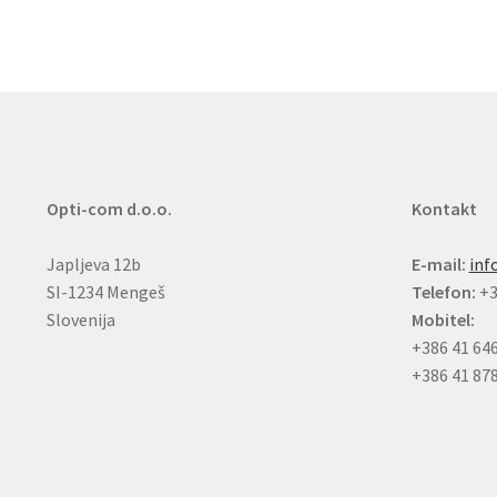
Opti-com d.o.o.
Kontakt
Japljeva 12b
E-mail:
inf
SI-1234 Mengeš
Telefon:
+3
Slovenija
Mobitel:
+386 41 64
+386 41 87