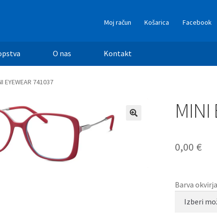
Moj račun
Košarica
Facebook
opstva
O nas
Kontakt
NI EYEWEAR 741037
MINI
0,00
€
Barva okvirj