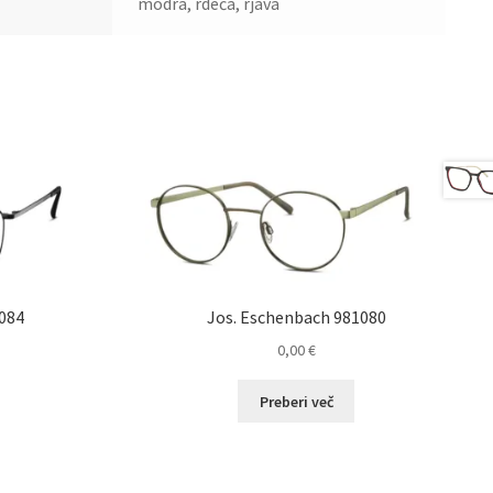
modra, rdeča, rjava
084
Jos. Eschenbach 981080
0,00
€
Preberi več