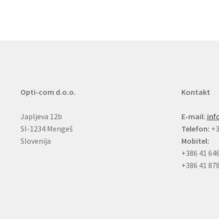
Opti-com d.o.o.
Kontakt
Japljeva 12b
E-mail:
inf
SI-1234 Mengeš
Telefon:
+3
Slovenija
Mobitel:
+386 41 64
+386 41 87