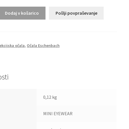
Dodaj v košarico
Pošlji povpraševanje
ekcijska očala
,
Očala Eschenbach
sti
0,12 kg
MINI EYEWEAR