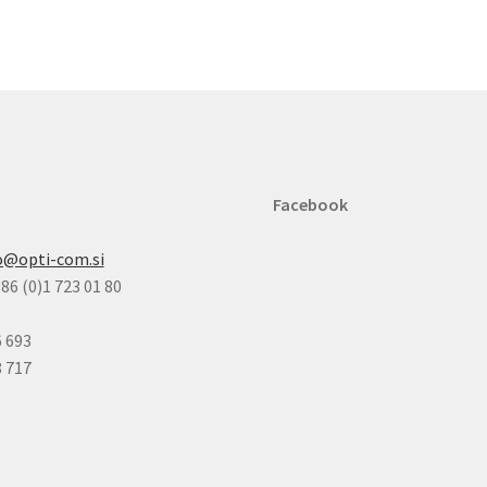
Facebook
o@opti-com.si
86 (0)1 723 01 80
6 693
8 717