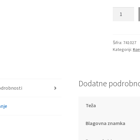
MINI
EYEWEAR
741027
količina
Šifra:
741027
Kategoriji:
Kor
Dodatne podrobno
odrobnosti
Teža
nje
Blagovna znamka