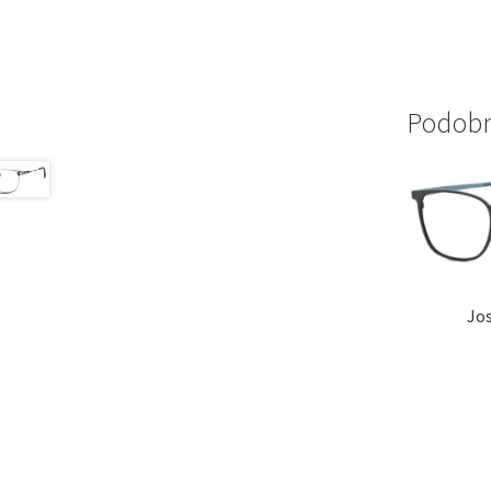
Podobni
Jo