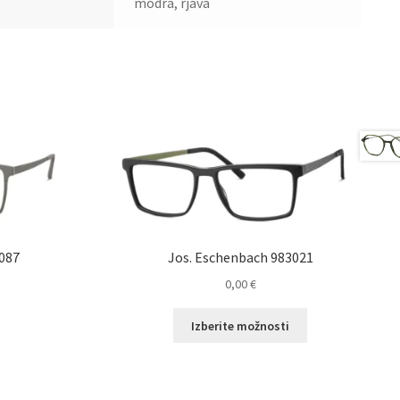
modra, rjava
087
Jos. Eschenbach 983021
0,00
€
Ta
Izberite možnosti
izdelek
ima
več
različic.