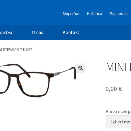
Moj račun
Košarica
Facebook
opstva
O nas
Kontakt
NI EYEWEAR 741027
MINI
0,00
€
Barva okvirj