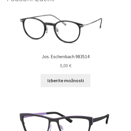
Jos. Eschenbach 983514
0,00
€
Ta
Izberite možnosti
izdelek
ima
več
različic.
Možnosti
lahko
izberete