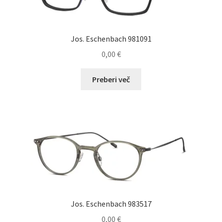
na
strani
izdelka
Jos. Eschenbach 981091
0,00
€
Preberi več
Jos. Eschenbach 983517
0,00
€