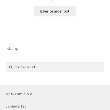
Ta
Izberite možnosti
izdelek
ima
več
različic.
Možnosti
lahko
Iskanje
izberete
na
strani
Išči:
Iskanje
izdelka
Opti-com d.o.o.
Japljeva 12b