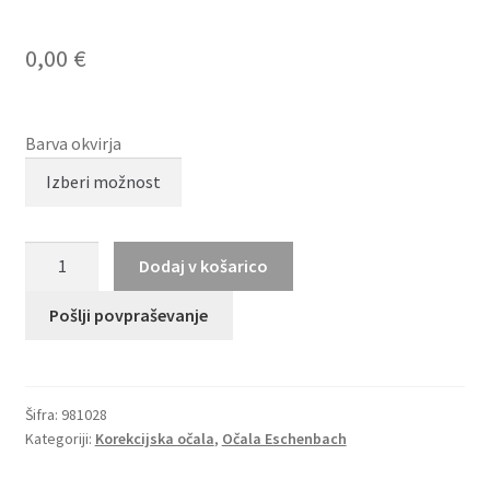
0,00
€
Barva okvirja
Jos.
Dodaj v košarico
Eschenbach
981028
Pošlji povpraševanje
količina
Šifra:
981028
Kategoriji:
Korekcijska očala
,
Očala Eschenbach