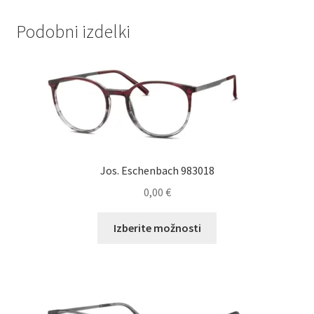
Podobni izdelki
Jos. Eschenbach 983018
0,00
€
Ta
Izberite možnosti
izdelek
ima
več
različic.
Možnosti