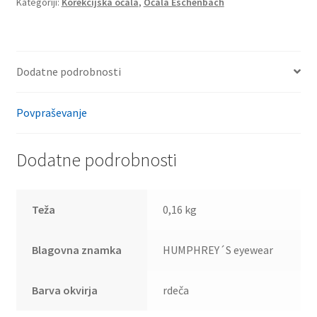
Kategoriji:
Korekcijska očala
,
Očala Eschenbach
Dodatne podrobnosti
Povpraševanje
Dodatne podrobnosti
Teža
0,16 kg
Blagovna znamka
HUMPHREY´S eyewear
Barva okvirja
rdeča