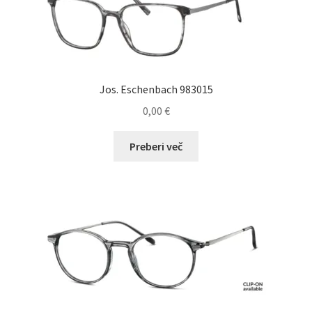
lahko
izberete
na
strani
izdelka
Jos. Eschenbach 983015
0,00
€
Preberi več