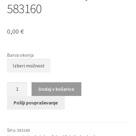
583160
0,00
€
Barva okvirja
HUMPHREY
Dodaj v košarico
´S
eyewear
Pošlji povpraševanje
583160
količina
Šifra:
583160