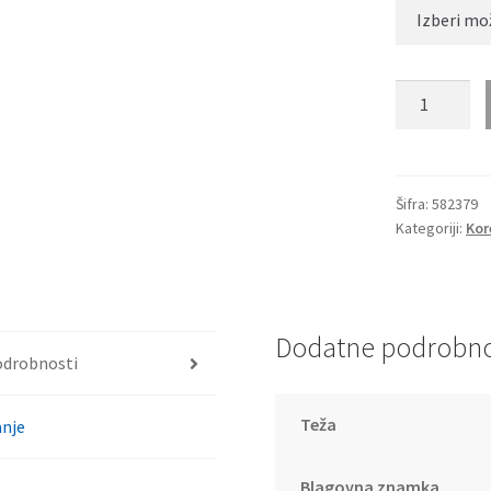
HUMPHREY
´S
eyewear
582379
količina
Šifra:
582379
Kategoriji:
Kor
Dodatne podrobno
odrobnosti
Teža
nje
Blagovna znamka