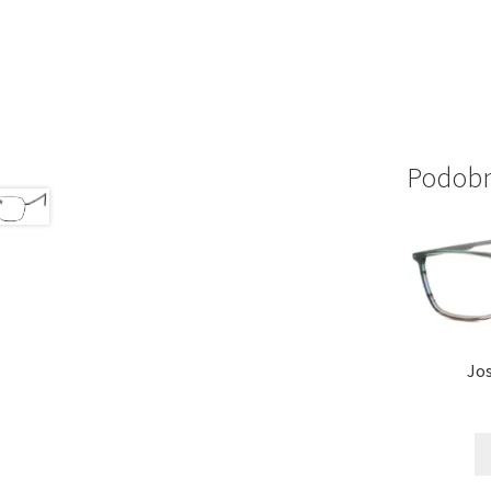
Podobni
Jo