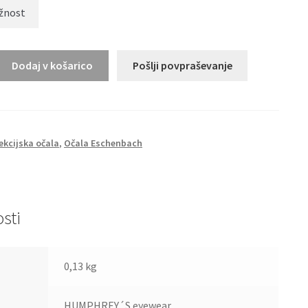
Dodaj v košarico
Pošlji povpraševanje
ekcijska očala
,
Očala Eschenbach
sti
0,13 kg
HUMPHREY´S eyewear