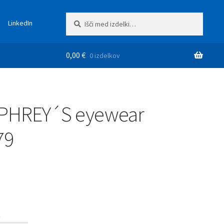
Išči:
Iskanje
LinkedIn
0,00
€
0 izdelkov
HREY´S eyewear
79
a