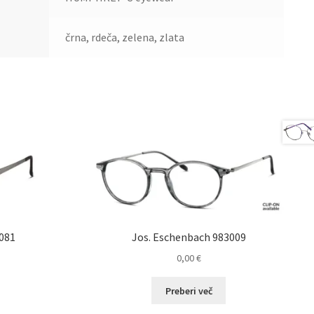
črna, rdeča, zelena, zlata
081
Jos. Eschenbach 983009
0,00
€
Preberi več