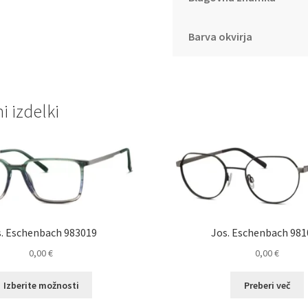
Barva okvirja
 izdelki
s. Eschenbach 983019
Jos. Eschenbach 981
0,00
€
0,00
€
Ta
Izberite možnosti
Preberi več
izdelek