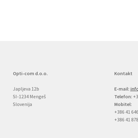
Opti-com d.o.o.
Kontakt
Japljeva 12b
E-mail:
inf
SI-1234 Mengeš
Telefon:
+3
Slovenija
Mobitel:
+386 41 64
+386 41 87