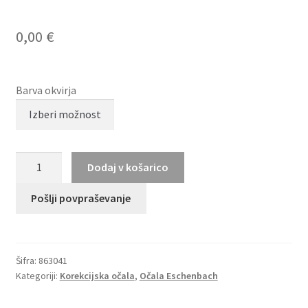
0,00
€
Barva okvirja
FREIGEIST
Dodaj v košarico
863041
količina
Pošlji povpraševanje
Šifra:
863041
Kategoriji:
Korekcijska očala
,
Očala Eschenbach