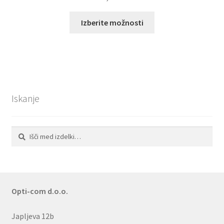
Ta
Izberite možnosti
izdelek
ima
več
različic.
Možnosti
lahko
Iskanje
izberete
na
strani
Išči:
Iskanje
izdelka
Opti-com d.o.o.
Japljeva 12b