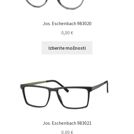
Jos. Eschenbach 983020
0,00
€
Ta
Izberite možnosti
izdelek
ima
več
različic.
Možnosti
lahko
izberete
na
strani
izdelka
Jos. Eschenbach 983021
0,00
€