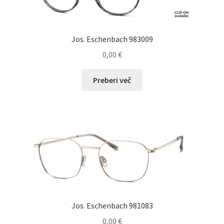
na
strani
izdelka
Jos. Eschenbach 983009
0,00
€
Preberi več
Jos. Eschenbach 981083
0,00
€