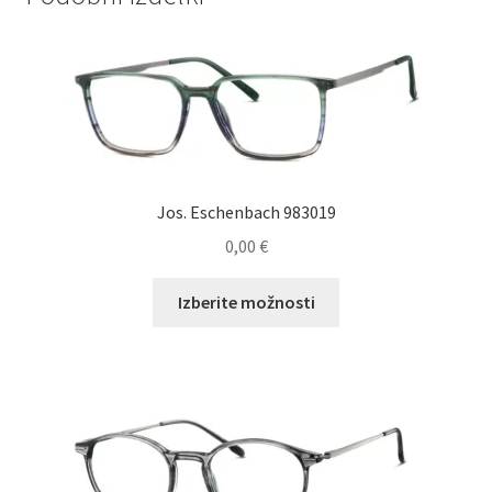
Jos. Eschenbach 983019
0,00
€
Ta
Izberite možnosti
izdelek
ima
več
različic.
Možnosti
lahko
izberete