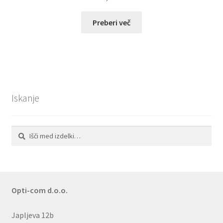
Preberi več
Iskanje
Išči:
Iskanje
Opti-com d.o.o.
Japljeva 12b