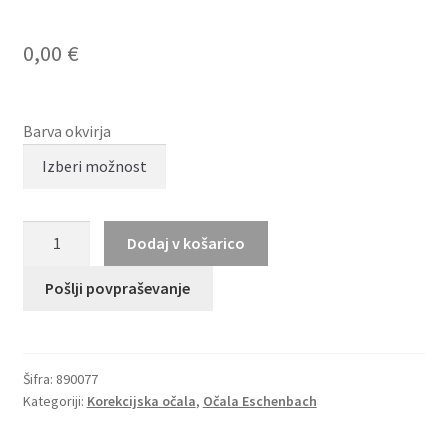
0,00
€
Barva okvirja
Fineline
Dodaj v košarico
890077
količina
Pošlji povpraševanje
Šifra:
890077
Kategoriji:
Korekcijska očala
,
Očala Eschenbach