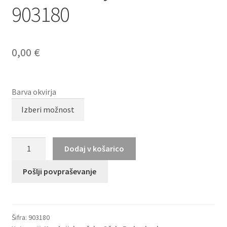
903180
0,00
€
Barva okvirja
BRENDEL
Dodaj v košarico
eyewear
903180
Pošlji povpraševanje
količina
Šifra:
903180