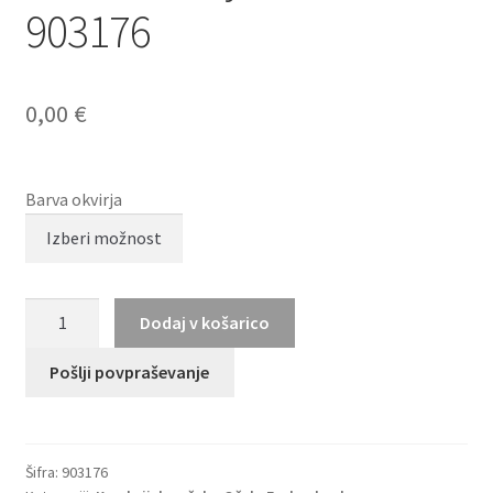
903176
0,00
€
Barva okvirja
BRENDEL
Dodaj v košarico
eyewear
903176
Pošlji povpraševanje
količina
Šifra:
903176