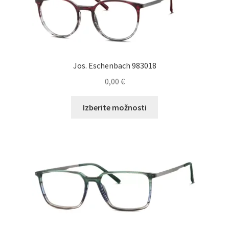
Jos. Eschenbach 983018
0,00
€
Ta
Izberite možnosti
izdelek
ima
več
različic.
Možnosti
lahko
izberete
na
strani