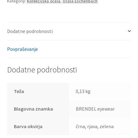
Kategoriji:
Korekcijska očala
,
Očala Eschenbach
Dodatne podrobnosti
Povpraševanje
Dodatne podrobnosti
Teža
0,13 kg
Blagovna znamka
BRENDEL eyewear
Barva okvirja
črna, rjava, zelena