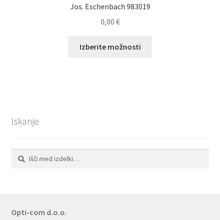
izdelka
Jos. Eschenbach 983019
0,00
€
Ta
Izberite možnosti
izdelek
ima
več
različic.
Možnosti
lahko
Iskanje
izberete
na
strani
Išči:
Iskanje
izdelka
Opti-com d.o.o.