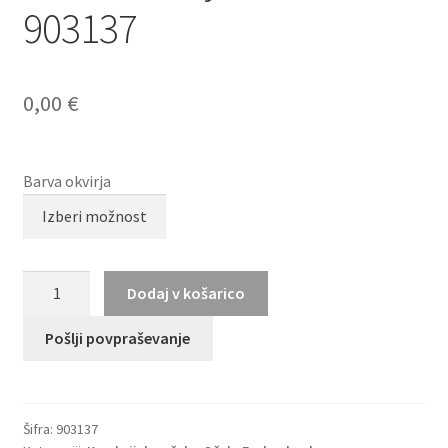
903137
0,00
€
Barva okvirja
BRENDEL
Dodaj v košarico
eyewear
903137
Pošlji povpraševanje
količina
Šifra:
903137