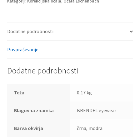
Kategoriji:
Korekcijska očala
,
Očala Eschenbach
Dodatne podrobnosti
Povpraševanje
Dodatne podrobnosti
Teža
0,17 kg
Blagovna znamka
BRENDEL eyewear
Barva okvirja
črna, modra