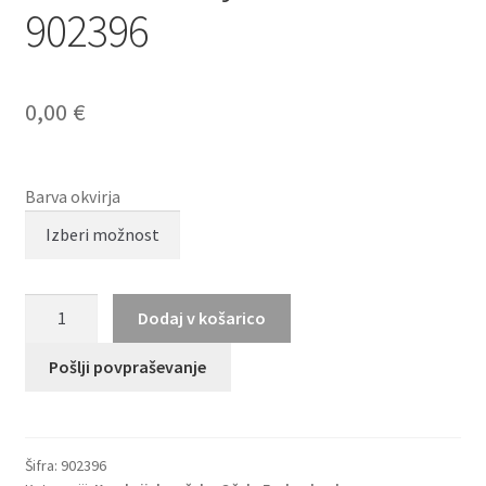
902396
0,00
€
Barva okvirja
BRENDEL
Dodaj v košarico
eyewear
902396
Pošlji povpraševanje
količina
Šifra:
902396