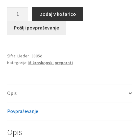
Sarcina
Dodaj v košarico
lutea,
kromogene
Pošlji povpraševanje
palice,
ki
se
Šifra:
Lieder_3805d
pojavljajo
Kategorija:
Mikroskopski preparati
v
paketih
količina
Opis
Povpraševanje
Opis