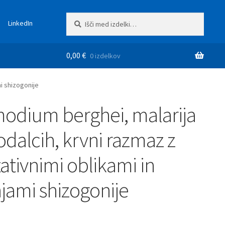
Išči:
Iskanje
LinkedIn
0,00
€
0 izdelkov
i shizogonije
odium berghei, malarija
lodalcih, krvni razmaz z
ativnimi oblikami in
jami shizogonije