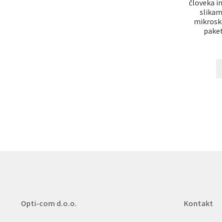
človeka in
slikam
mikrosko
paket
Opti-com d.o.o.
Kontakt