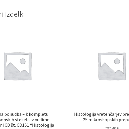
 izdelki
a ponudba – k kompletu
Histologija vretenčarjev bre
opskih stekelcev nudimo
25 mikroskopskih prep
ni CD št. CD151 “Histologija
202,40
€