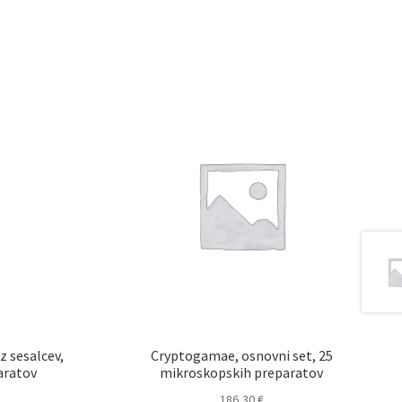
z sesalcev,
Cryptogamae, osnovni set, 25
aratov
mikroskopskih preparatov
186,30
€