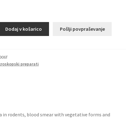
Dodaj v košarico
Pošlji povpraševanje
906f
kroskopski preparati
mi
 in rodents, blood smear with vegetative forms and