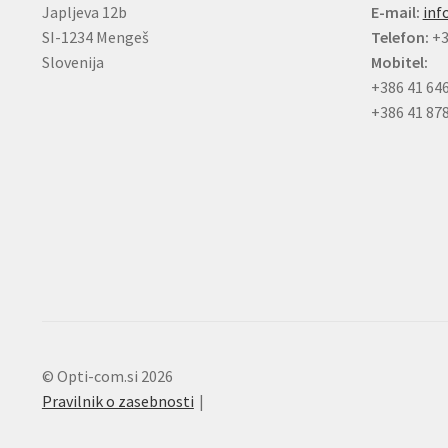
Japljeva 12b
E-mail:
inf
SI-1234 Mengeš
Telefon:
+3
Slovenija
Mobitel:
+386 41 64
+386 41 87
© Opti-com.si 2026
Pravilnik o zasebnosti