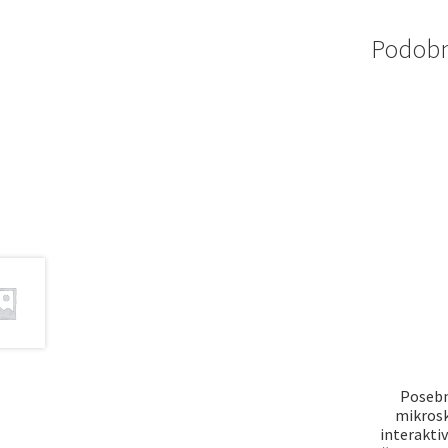
Podobni
Posebn
mikrosk
interaktiv