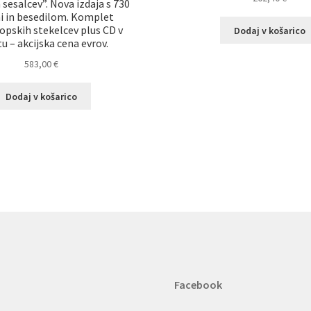
 sesalcev”. Nova izdaja s 730
i in besedilom. Komplet
pskih stekelcev plus CD v
Dodaj v košarico
u – akcijska cena evrov.
583,00
€
Dodaj v košarico
Facebook