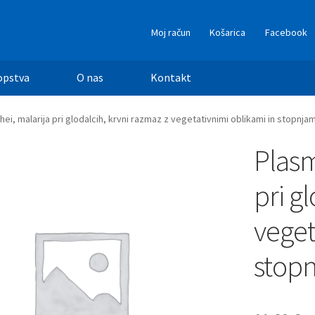
Moj račun
Košarica
Facebook
opstva
O nas
Kontakt
i, malarija pri glodalcih, krvni razmaz z vegetativnimi oblikami in stopnjam
Plasm
pri g
veget
stopn