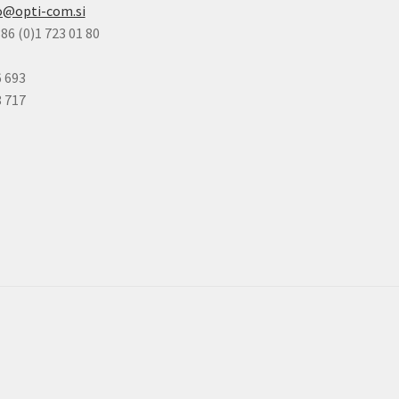
o@opti-com.si
86 (0)1 723 01 80
6 693
8 717