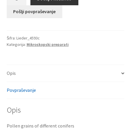
zrna
različnih
Pošlji povpraševanje
iglavcev
količina
Šifra:
Lieder_4593c
Kategorija:
Mikroskopski preparati
Opis
Povpraševanje
Opis
Pollen grains of different conifers