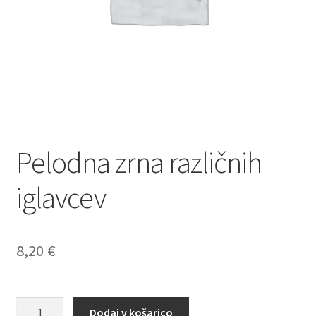
Pelodna zrna različnih
iglavcev
8,20
€
Pelodna
Dodaj v košarico