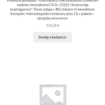
Posebna ponudba – k kompletu mikroskopskih stekelcev
nudimo interaktivni CD št. CD153 “Anatomija
kriptogamov”. Nova izdaja s 492 slikami in besedilom.
Komplet mikroskopskih stekelcev plus CD v paketu –
akcijska cena evrov.
324,20
€
Dodaj v košarico