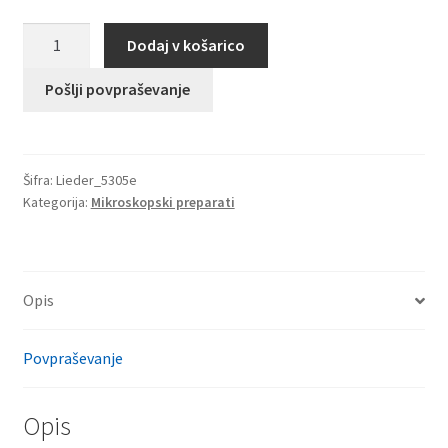
Paramecij,
Dodaj v košarico
trihociste
prikazane
Pošlji povpraševanje
s
posebno
pripravo
Šifra:
Lieder_5305e
količina
Kategorija:
Mikroskopski preparati
Opis
Povpraševanje
Opis