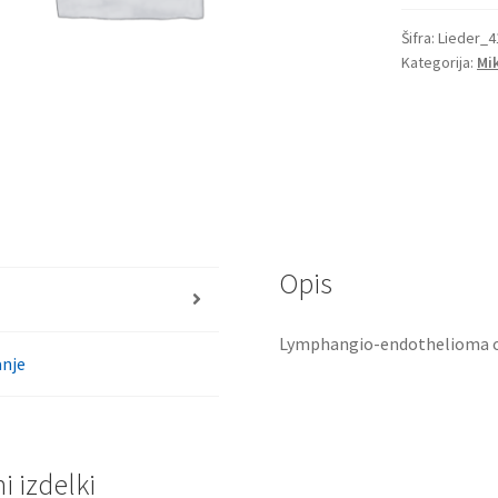
Šifra:
Lieder_4
Kategorija:
Mi
Opis
Lymphangio-endothelioma o
nje
 izdelki