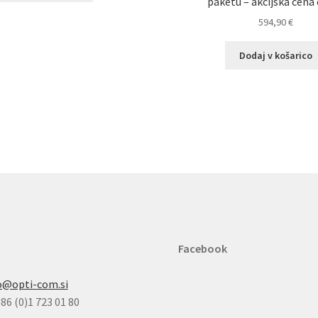
paketu – akcijska cena 
594,90
€
Dodaj v košarico
Facebook
o@opti-com.si
86 (0)1 723 01 80