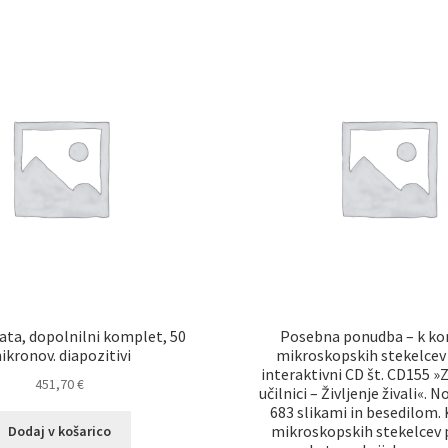
ata, dopolnilni komplet, 50
Posebna ponudba – k k
ikronov. diapozitivi
mikroskopskih stekelce
interaktivni CD št. CD155 »
451,70
€
učilnici – Življenje živali«. N
683 slikami in besedilom
mikroskopskih stekelcev 
Dodaj v košarico