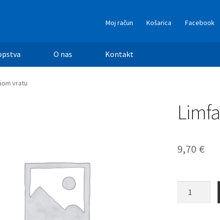
Moj račun
Košarica
Facebook
opstva
O nas
Kontakt
iom vratu
Limfa
9,70
€
Limfangioen
vratu
količina