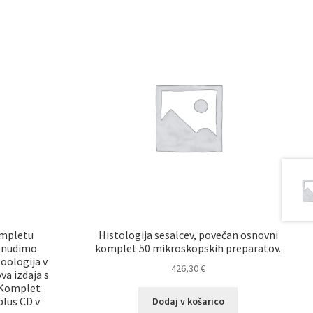
ompletu
Histologija sesalcev, povečan osnovni
v nudimo
komplet 50 mikroskopskih preparatov.
Zoologija v
426,30
€
ova izdaja s
. Komplet
plus CD v
Dodaj v košarico