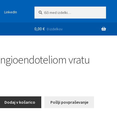
Išči:
Iskanje
LinkedIn
0,00
€
0 izdelkov
ngioendoteliom vratu
doteliom
Dodaj v košarico
Pošlji povpraševanje