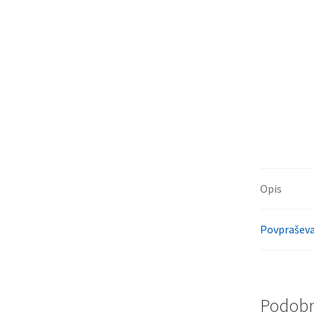
Opis
Povpraševa
Podobni