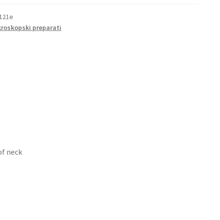
121e
kroskopski preparati
f neck