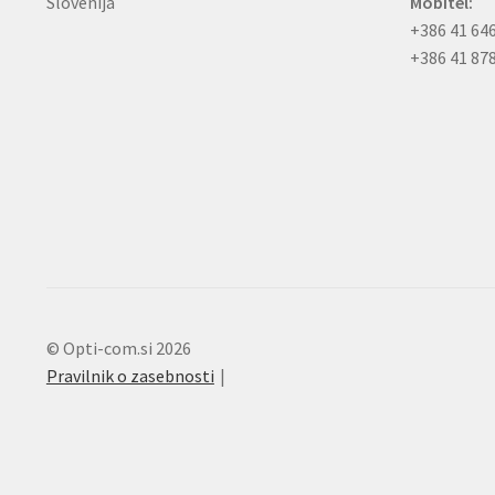
Slovenija
Mobitel:
+386 41 64
+386 41 87
© Opti-com.si 2026
Pravilnik o zasebnosti