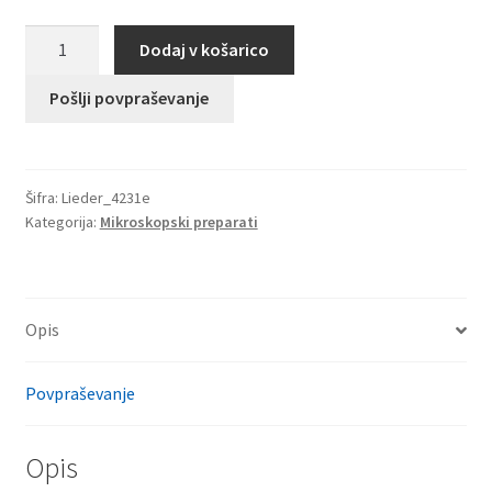
Hemangioma
Dodaj v košarico
simplex
hypertroficum
Pošlji povpraševanje
subcutaneum
količina
Šifra:
Lieder_4231e
Kategorija:
Mikroskopski preparati
Opis
Povpraševanje
Opis