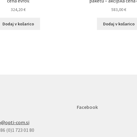
cena evrov.
paketu – akcijska cena 
324,20
€
583,00
€
Dodaj v košarico
Dodaj v košarico
Facebook
o@opti-com.si
86 (0)1 723 01 80