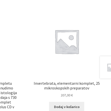
ompletu
Invertebrata, elementarni komplet, 25
v nudimo
mikroskopskih preparatov
Histologija
207,00
€
zdaja s 730
Komplet
plus CD v
Dodaj v košarico