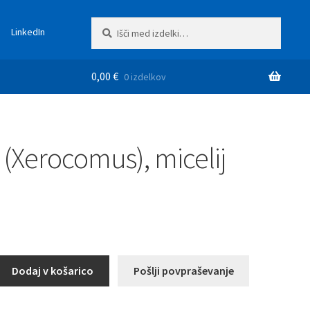
Išči:
Iskanje
LinkedIn
0,00
€
0 izdelkov
(Xerocomus), micelij
Dodaj v košarico
Pošlji povpraševanje
,