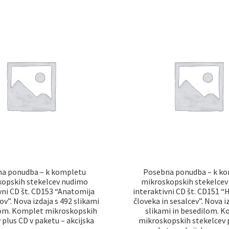
a ponudba – k kompletu
Posebna ponudba – k k
opskih stekelcev nudimo
mikroskopskih stekelce
vni CD št. CD153 “Anatomija
interaktivni CD št. CD151 “
v”. Nova izdaja s 492 slikami
človeka in sesalcev”. Nova i
lom. Komplet mikroskopskih
slikami in besedilom. 
 plus CD v paketu – akcijska
mikroskopskih stekelcev 