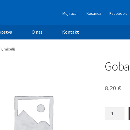
Moj račun
Košarica
Facebook
opstva
O nas
Kontakt
, micelij
Goba 
8,20
€
Goba
(Xerocomus)
micelij