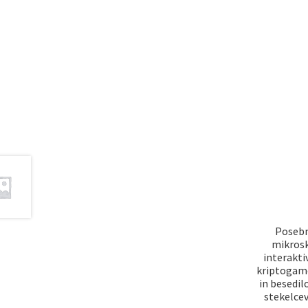
Posebn
mikrosk
interakti
kriptogamo
in besedi
stekelcev