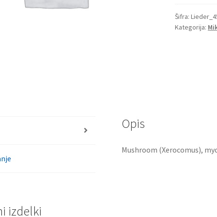
količina
Šifra:
Lieder_4
Kategorija:
Mi
Opis
Mushroom (Xerocomus), my
nje
 izdelki