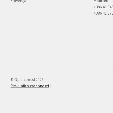
Slovenija
Mobitel:
+386 41 64
+386 41 87
© Opti-com.si 2026
Pravilnik o zasebnosti