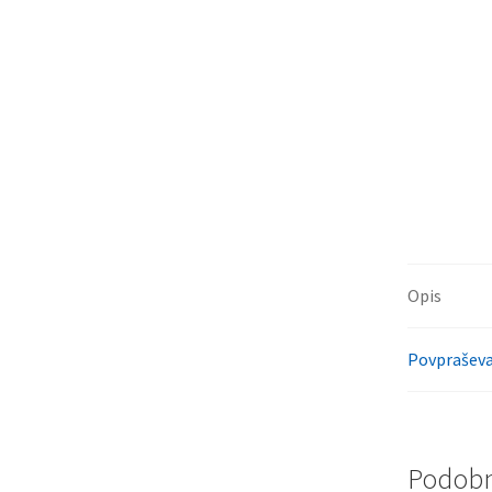
Opis
Povpraševa
Podobni