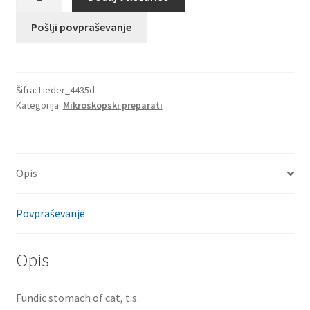
želodec
mačke,
Pošlji povpraševanje
t.s.
količina
Šifra:
Lieder_4435d
Kategorija:
Mikroskopski preparati
Opis
Povpraševanje
Opis
Fundic stomach of cat, t.s.