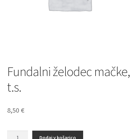
Fundalni želodec mačke,
t.s.
8,50
€
Fundalni
Dodaj v košarico