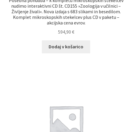
Posebna ponudba – k kompletu mikroskopskih stekelcev
nudimo interaktivni CD št. CD155 »Zoologija v učilnici –
Življenje živali«. Nova izdaja s 683 slikami in besedilom.
Komplet mikroskopskih stekelcev plus CD v paketu –
akcijska cena evrov.
594,90
€
Dodaj v košarico